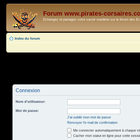
Forum www.pirates-corsaires.c
Echangez et partagez votre savoir maritime sur le forum des 
Index du forum
Connexion
Nom d’utilisateur:
Mot de passe:
J’ai oublié mon mot de passe
Renvoyer l’e-mail de confirmation
Me connecter automatiquement à chaque vis
Cacher mon statut en ligne pour cette sessi