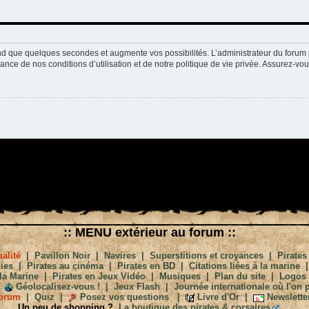
nd que quelques secondes et augmente vos possibilités. L’administrateur du forum 
nce de nos conditions d’utilisation et de notre politique de vie privée. Assurez-vou
:: MENU extérieur au forum ::
alité
|
Pavillon Noir
|
Navires
|
Superstitions et croyances
|
Pirates
ies
|
Pirates au cinéma
|
Pirates en BD
|
Citations liées à la marine
la Marine
|
Pirates en Jeux Vidéo
|
Musiques
|
Plan du site
|
Logos
Géolocalisez-vous !
|
Jeux Flash
|
Journée internationale où l'on p
orum
|
Quiz
|
Posez vos questions
|
Livre d'Or
|
Newslette
Un peu de shopping ?
La boutique des pirates & corsaires