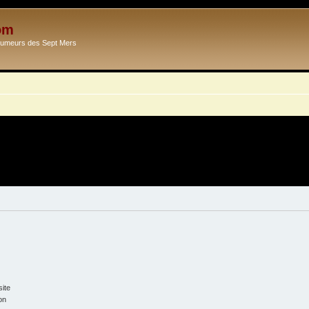
om
Ecumeurs des Sept Mers
ite
on