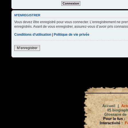
M’ENREGISTRER
Vous devez être enregistré pour vous connecter. L’enregistrement ne pre
enregistrés. Avant de vous enregistrer, assurez-vous d’avoir pris connaissa
Conditions d’utilisation
|
Politique de vie privée
M’enregistrer
Accueil
|
Actu
85 biograph
Glossaire de 
Pour le fun :
Interactivité :
F