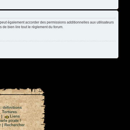
peut également accorder des permissions additionnelles aux utilisateurs
s de bien lire tout le règlement du forum.
 : définitions
|
Tortures
|
Liens
arle pirate !
r
|
Rechercher