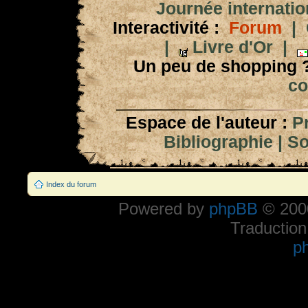
Journée internation
Interactivité :
Forum
|
|
Livre d'Or
|
Un peu de shopping 
co
Espace de l'auteur :
P
Bibliographie
|
So
Index du forum
Powered by
phpBB
© 2000
Traduction
p