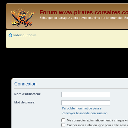
Forum www.pirates-corsaires.c
Echangez et partagez votre savoir maritime sur le forum des 
Index du forum
Connexion
Nom d’utilisateur:
Mot de passe:
J’ai oublié mon mot de passe
Renvoyer l’e-mail de confirmation
Me connecter automatiquement à chaque vis
Cacher mon statut en ligne pour cette sessi