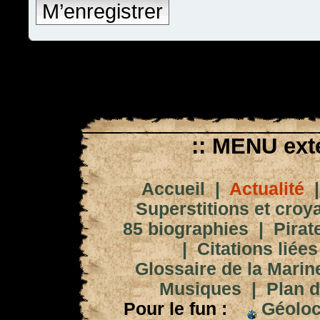
M’enregistrer
:: MENU exté
Accueil
|
Actualité
Superstitions et croy
85 biographies
|
Pirat
|
Citations liées
Glossaire de la Marin
Musiques
|
Plan d
Pour le fun :
Géoloc