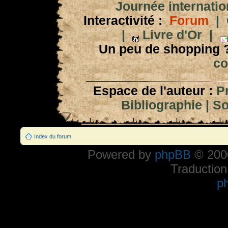
Journée internation
Interactivité :
Forum
|
|
Livre d'Or
|
Un peu de shopping 
co
Espace de l'auteur :
P
Bibliographie
|
So
Index du forum
Powered by
phpBB
© 2000
Traduction
p