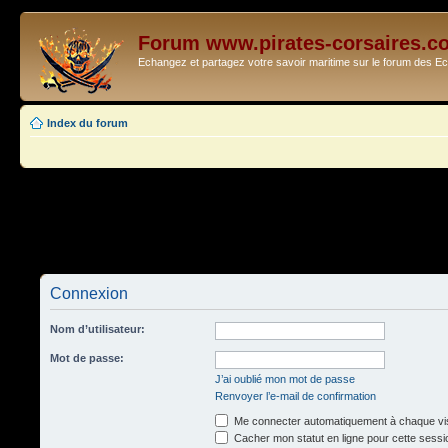
Forum www.pirates-corsaires.c
Echangez et partagez votre savoir maritime sur le forum des 
Index du forum
Connexion
Nom d’utilisateur:
Mot de passe:
J’ai oublié mon mot de passe
Renvoyer l’e-mail de confirmation
Me connecter automatiquement à chaque vis
Cacher mon statut en ligne pour cette sessi