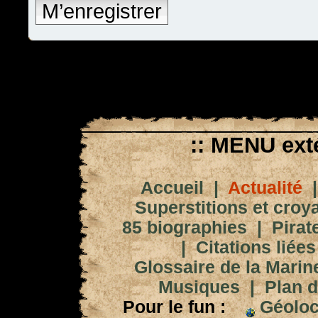
M’enregistrer
:: MENU exté
Accueil
|
Actualité
Superstitions et croy
85 biographies
|
Pirat
|
Citations liées
Glossaire de la Marin
Musiques
|
Plan d
Pour le fun :
Géoloc