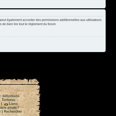
peut également accorder des permissions additionnelles aux utilisateurs
s de bien lire tout le règlement du forum.
 : définitions
|
Tortures
|
Liens
arle pirate !
r
|
Rechercher