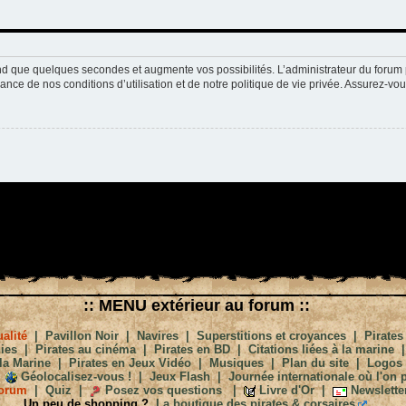
nd que quelques secondes et augmente vos possibilités. L’administrateur du forum 
nce de nos conditions d’utilisation et de notre politique de vie privée. Assurez-vou
:: MENU extérieur au forum ::
alité
|
Pavillon Noir
|
Navires
|
Superstitions et croyances
|
Pirates
ies
|
Pirates au cinéma
|
Pirates en BD
|
Citations liées à la marine
la Marine
|
Pirates en Jeux Vidéo
|
Musiques
|
Plan du site
|
Logos
Géolocalisez-vous !
|
Jeux Flash
|
Journée internationale où l'on p
orum
|
Quiz
|
Posez vos questions
|
Livre d'Or
|
Newslette
Un peu de shopping ?
La boutique des pirates & corsaires