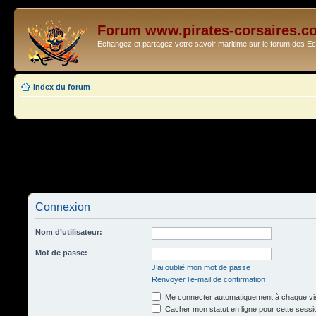
Forum www.pirates-corsaires.c
Echangez et partagez votre savoir maritime sur le forum des 
Index du forum
Connexion
Nom d’utilisateur:
Mot de passe:
J’ai oublié mon mot de passe
Renvoyer l’e-mail de confirmation
Me connecter automatiquement à chaque vis
Cacher mon statut en ligne pour cette sessi