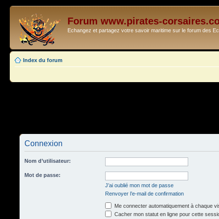
Forum www.pirates-corsaires.c
Echangez et partagez votre savoir maritime sur le forum des 
Index du forum
Connexion
Nom d’utilisateur:
Mot de passe:
J’ai oublié mon mot de passe
Renvoyer l’e-mail de confirmation
Me connecter automatiquement à chaque vis
Cacher mon statut en ligne pour cette sessi