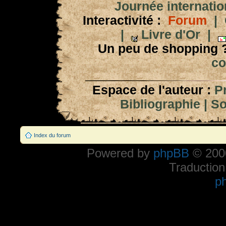
Journée internation
Interactivité :
Forum
|
|
Livre d'Or
|
Un peu de shopping 
co
Espace de l'auteur :
P
Bibliographie
|
So
Index du forum
Powered by
phpBB
© 2000
Traduction
p