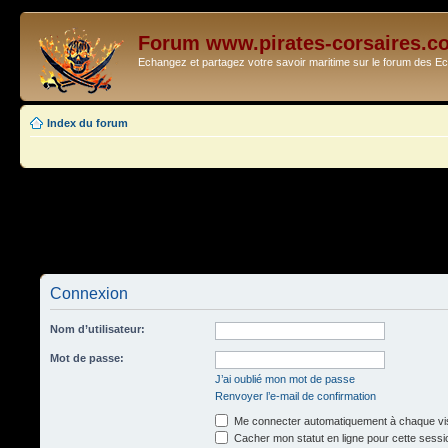
Forum www.pirates-corsaires.c
Echangez et partagez votre savoir maritime sur le forum des 
Index du forum
Connexion
Nom d’utilisateur:
Mot de passe:
J’ai oublié mon mot de passe
Renvoyer l’e-mail de confirmation
Me connecter automatiquement à chaque vis
Cacher mon statut en ligne pour cette sessi