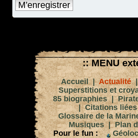
M’enregistrer
:: MENU exté
Accueil
|
Actualité
Superstitions et croy
85 biographies
|
Pirat
|
Citations liées
Glossaire de la Marin
Musiques
|
Plan d
Pour le fun :
Géoloc