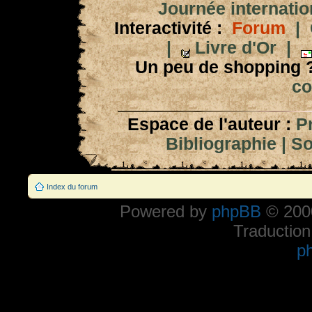
Journée internation
Interactivité :
Forum
|
|
Livre d'Or
|
Un peu de shopping 
co
Espace de l'auteur :
P
Bibliographie
|
So
Index du forum
Powered by
phpBB
© 2000
Traduction
p