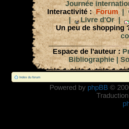
Journée internation
Interactivité :
Forum
|
|
Livre d'Or
|
Un peu de shopping 
co
Espace de l'auteur :
P
Bibliographie
|
So
Index du forum
Powered by
phpBB
© 2000
Traduction
p