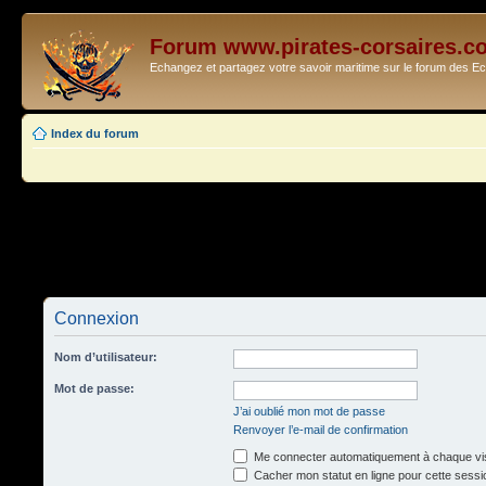
Forum www.pirates-corsaires.c
Echangez et partagez votre savoir maritime sur le forum des 
Index du forum
Connexion
Nom d’utilisateur:
Mot de passe:
J’ai oublié mon mot de passe
Renvoyer l’e-mail de confirmation
Me connecter automatiquement à chaque vis
Cacher mon statut en ligne pour cette sessi