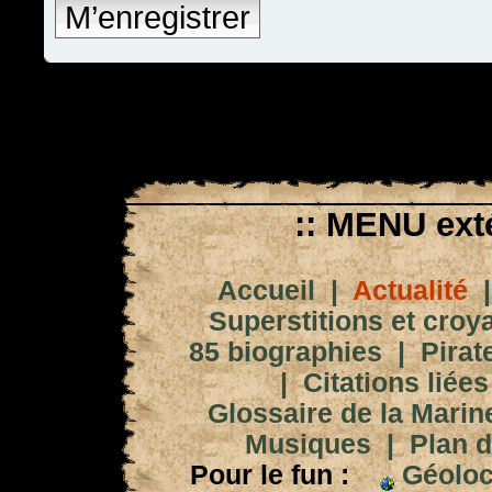
M’enregistrer
:: MENU exté
Accueil
|
Actualité
Superstitions et croy
85 biographies
|
Pirat
|
Citations liées
Glossaire de la Marin
Musiques
|
Plan d
Pour le fun :
Géoloc