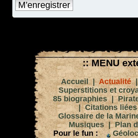
M’enregistrer
:: MENU exté
Accueil
|
Actualité
Superstitions et croy
85 biographies
|
Pirat
|
Citations liées
Glossaire de la Marin
Musiques
|
Plan d
Pour le fun :
Géoloc