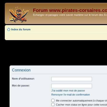
Forum www.pirates-corsaires.c
Echangez et partagez votre savoir maritime sur le forum des 
Index du forum
Connexion
Nom d’utilisateur:
Mot de passe:
J’ai oublié mon mot de passe
Renvoyer l’e-mail de confirmation
Me connecter automatiquement à chaque vis
Cacher mon statut en ligne pour cette sessi