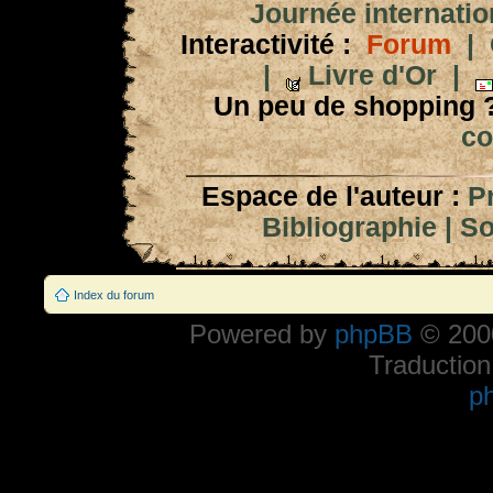
Journée internation
Interactivité :
Forum
|
|
Livre d'Or
|
Un peu de shopping 
co
Espace de l'auteur :
P
Bibliographie
|
So
Index du forum
Powered by
phpBB
© 2000
Traduction
p