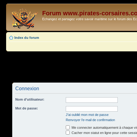
Forum www.pirates-corsaires.c
Echangez et partagez votre savoir maritime sur le forum des 
Index du forum
Connexion
Nom d’utilisateur:
Mot de passe:
J’ai oublié mon mot de passe
Renvoyer l’e-mail de confirmation
Me connecter automatiquement à chaque vis
Cacher mon statut en ligne pour cette sessi