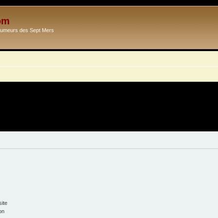
om
Ecumeurs des Sept Mers
ite
on