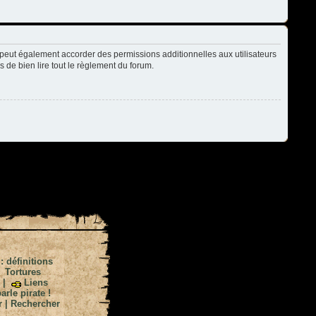
peut également accorder des permissions additionnelles aux utilisateurs
s de bien lire tout le règlement du forum.
 : définitions
|
Tortures
|
Liens
arle pirate !
r
|
Rechercher