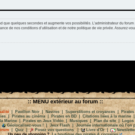
nd que quelques secondes et augmente vos possibilités. L’administrateur du forum 
nce de nos conditions d’utilisation et de notre politique de vie privée. Assurez-vou
:: MENU extérieur au forum ::
alité
|
Pavillon Noir
|
Navires
|
Superstitions et croyances
|
Pirates
ies
|
Pirates au cinéma
|
Pirates en BD
|
Citations liées à la marine
la Marine
|
Pirates en Jeux Vidéo
|
Musiques
|
Plan du site
|
Logos
Géolocalisez-vous !
|
Jeux Flash
|
Journée internationale où l'on p
orum
|
Quiz
|
Posez vos questions
|
Livre d'Or
|
Newslette
Un peu de shopping ?
La boutique des pirates & corsaires