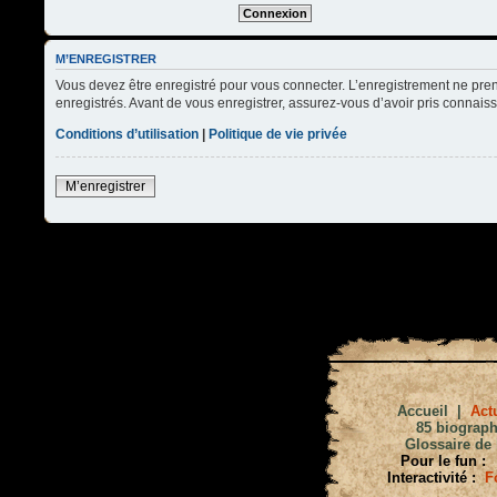
M’ENREGISTRER
Vous devez être enregistré pour vous connecter. L’enregistrement ne pre
enregistrés. Avant de vous enregistrer, assurez-vous d’avoir pris connaissa
Conditions d’utilisation
|
Politique de vie privée
M’enregistrer
Accueil
|
Actu
85 biograph
Glossaire de 
Pour le fun :
Interactivité :
F