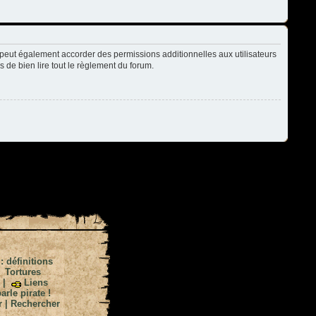
peut également accorder des permissions additionnelles aux utilisateurs
s de bien lire tout le règlement du forum.
 : définitions
|
Tortures
|
Liens
arle pirate !
r
|
Rechercher