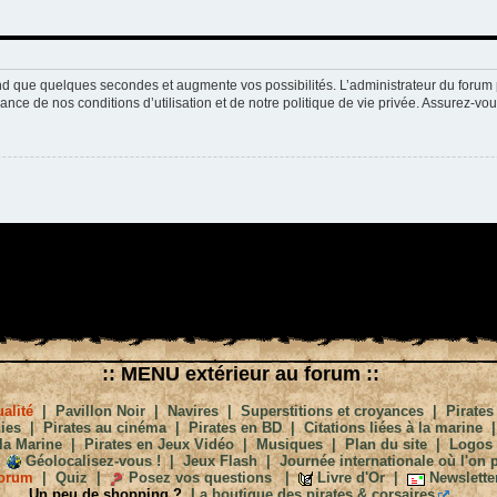
nd que quelques secondes et augmente vos possibilités. L’administrateur du forum 
nce de nos conditions d’utilisation et de notre politique de vie privée. Assurez-vou
:: MENU extérieur au forum ::
alité
|
Pavillon Noir
|
Navires
|
Superstitions et croyances
|
Pirates
ies
|
Pirates au cinéma
|
Pirates en BD
|
Citations liées à la marine
la Marine
|
Pirates en Jeux Vidéo
|
Musiques
|
Plan du site
|
Logos
Géolocalisez-vous !
|
Jeux Flash
|
Journée internationale où l'on p
orum
|
Quiz
|
Posez vos questions
|
Livre d'Or
|
Newslette
Un peu de shopping ?
La boutique des pirates & corsaires