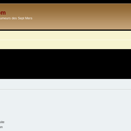
om
Ecumeurs des Sept Mers
ite
on