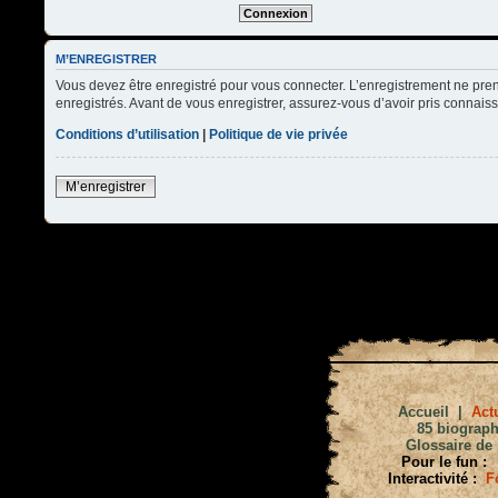
M’ENREGISTRER
Vous devez être enregistré pour vous connecter. L’enregistrement ne pre
enregistrés. Avant de vous enregistrer, assurez-vous d’avoir pris connaissa
Conditions d’utilisation
|
Politique de vie privée
M’enregistrer
Accueil
|
Actu
85 biograph
Glossaire de 
Pour le fun :
Interactivité :
F