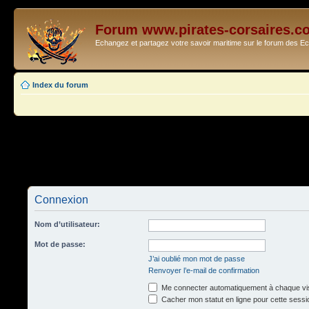
Forum www.pirates-corsaires.c
Echangez et partagez votre savoir maritime sur le forum des 
Index du forum
Connexion
Nom d’utilisateur:
Mot de passe:
J’ai oublié mon mot de passe
Renvoyer l’e-mail de confirmation
Me connecter automatiquement à chaque vis
Cacher mon statut en ligne pour cette sessi