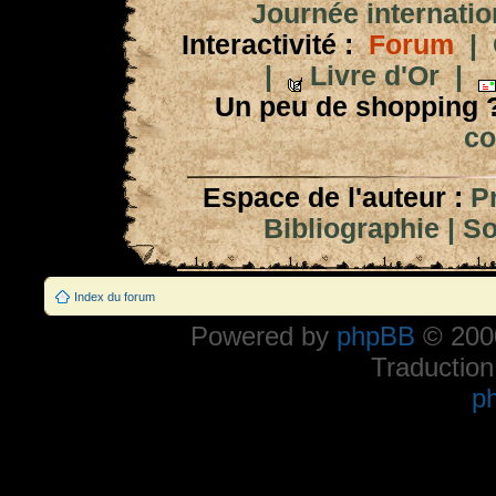
Journée internation
Interactivité :
Forum
|
|
Livre d'Or
|
Un peu de shopping 
co
Espace de l'auteur :
P
Bibliographie
|
So
Index du forum
Powered by
phpBB
© 2000
Traduction
p