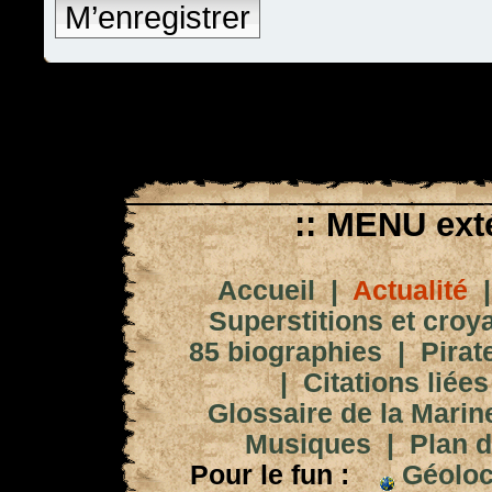
M’enregistrer
:: MENU exté
Accueil
|
Actualité
Superstitions et croy
85 biographies
|
Pirat
|
Citations liées
Glossaire de la Marin
Musiques
|
Plan d
Pour le fun :
Géoloc