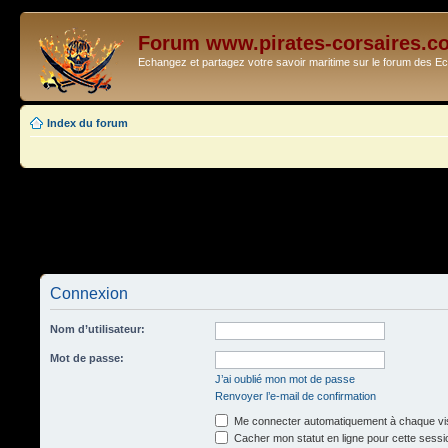
Forum www.pirates-corsaires.c
Echangez et partagez votre savoir maritime sur le forum des 
Index du forum
Connexion
Nom d’utilisateur:
Mot de passe:
J’ai oublié mon mot de passe
Renvoyer l’e-mail de confirmation
Me connecter automatiquement à chaque vis
Cacher mon statut en ligne pour cette sessi