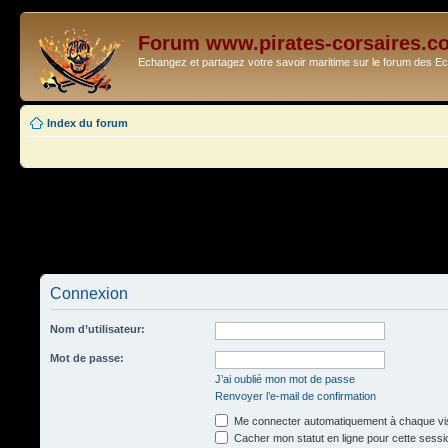
Forum www.pirates-corsaires.c
Echangez et partagez votre savoir maritime sur le forum des 
Index du forum
Connexion
Nom d’utilisateur:
Mot de passe:
J’ai oublié mon mot de passe
Renvoyer l’e-mail de confirmation
Me connecter automatiquement à chaque vis
Cacher mon statut en ligne pour cette sessi