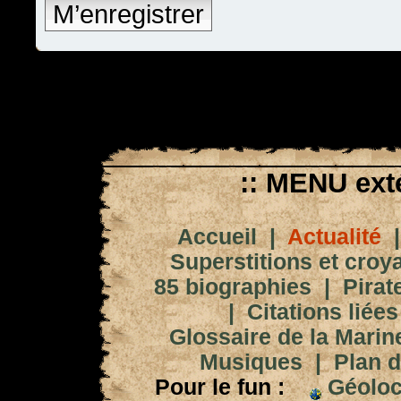
M’enregistrer
:: MENU exté
Accueil
|
Actualité
Superstitions et croy
85 biographies
|
Pirat
|
Citations liées
Glossaire de la Marin
Musiques
|
Plan d
Pour le fun :
Géoloc