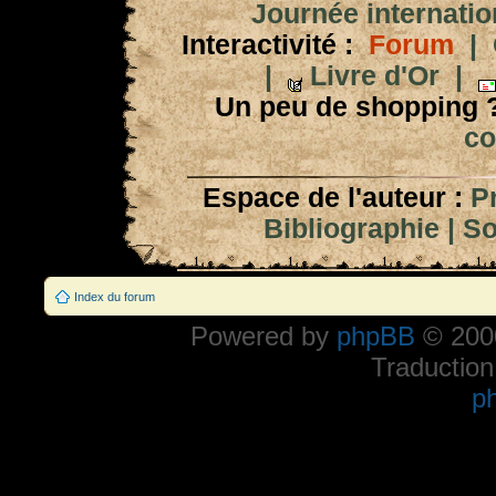
Journée internation
Interactivité :
Forum
|
|
Livre d'Or
|
Un peu de shopping 
co
Espace de l'auteur :
P
Bibliographie
|
So
Index du forum
Powered by
phpBB
© 2000
Traduction
p