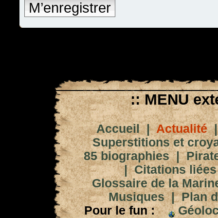
M’enregistrer
:: MENU exté
Accueil
|
Actualité
Superstitions et croy
85 biographies
|
Pirat
|
Citations liées
Glossaire de la Marin
Musiques
|
Plan d
Pour le fun :
Géoloc