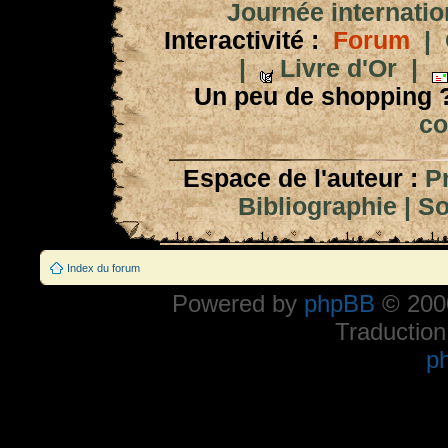
Journée internation
Interactivité :
Forum
|
|
Livre d'Or
|
Un peu de shopping 
co
Espace de l'auteur :
P
Bibliographie
|
So
Index du forum
Powered by
phpBB
© 2000
Traduction
p