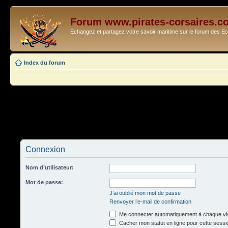
Forum www.pirates-corsaires.c
Echangez et partagez votre savoir maritime sur le forum des 
Index du forum
Connexion
Nom d’utilisateur:
Mot de passe:
J’ai oublié mon mot de passe
Renvoyer l’e-mail de confirmation
Me connecter automatiquement à chaque vis
Cacher mon statut en ligne pour cette sessi