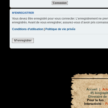
M’ENREGISTRER
Vous devez être enregistré pour vous connecter. L’enregistrement ne pre
enregistrés. Avant de vous enregistrer, assurez-vous d’avoir pris connaissa
Conditions d’utilisation
|
Politique de vie privée
M’enregistrer
Accueil
|
Actu
85 biograph
Glossaire de 
Pour le fun :
Interactivité :
F