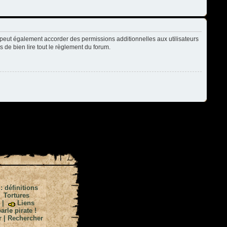
peut également accorder des permissions additionnelles aux utilisateurs
s de bien lire tout le règlement du forum.
 : définitions
|
Tortures
|
Liens
arle pirate !
r
|
Rechercher