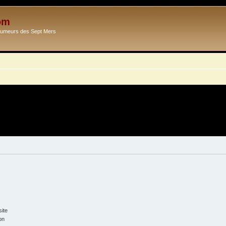
om
Ecumeurs des Sept Mers
ite
on