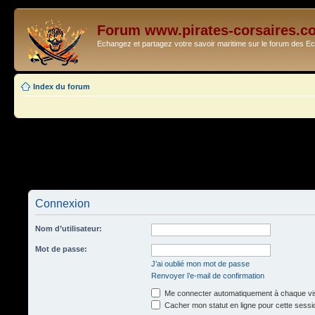
Forum www.pirates-corsaires.c
Echangez et partagez votre savoir maritime sur le forum des 
Index du forum
Connexion
Nom d’utilisateur:
Mot de passe:
J’ai oublié mon mot de passe
Renvoyer l’e-mail de confirmation
Me connecter automatiquement à chaque vis
Cacher mon statut en ligne pour cette sessi