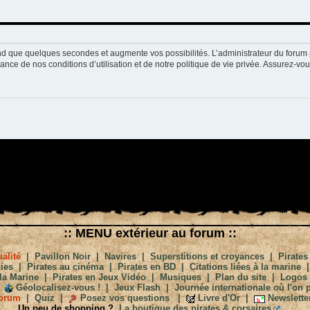
nd que quelques secondes et augmente vos possibilités. L’administrateur du forum 
nce de nos conditions d’utilisation et de notre politique de vie privée. Assurez-vou
:: MENU extérieur au forum ::
alité
|
Pavillon Noir
|
Navires
|
Superstitions et croyances
|
Pirates
ies
|
Pirates au cinéma
|
Pirates en BD
|
Citations liées à la marine
la Marine
|
Pirates en Jeux Vidéo
|
Musiques
|
Plan du site
|
Logos
Géolocalisez-vous !
|
Jeux Flash
|
Journée internationale où l'on p
orum
|
Quiz
|
Posez vos questions
|
Livre d'Or
|
Newslette
Un peu de shopping ?
La boutique des pirates & corsaires