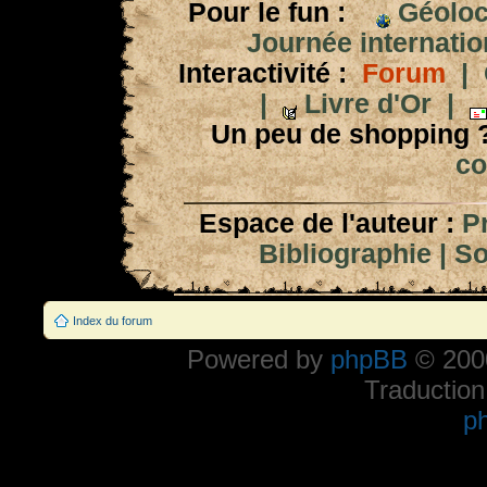
Pour le fun :
Géoloc
Journée internation
Interactivité :
Forum
|
|
Livre d'Or
|
Un peu de shopping 
co
Espace de l'auteur :
P
Bibliographie
|
So
Index du forum
Powered by
phpBB
© 2000
Traduction
p