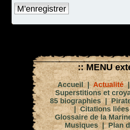
M’enregistrer
:: MENU exté
Accueil
|
Actualité
Superstitions et croy
85 biographies
|
Pirat
|
Citations liées
Glossaire de la Marin
Musiques
|
Plan d