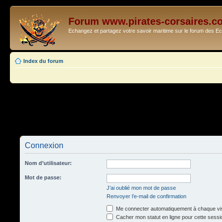
Forum www.pirates-corsaires.c
Echangez et partagez votre savoir maritime sur le forum des 
Index du forum
Connexion
Nom d’utilisateur:
Mot de passe:
J’ai oublié mon mot de passe
Renvoyer l’e-mail de confirmation
Me connecter automatiquement à chaque vis
Cacher mon statut en ligne pour cette sessi