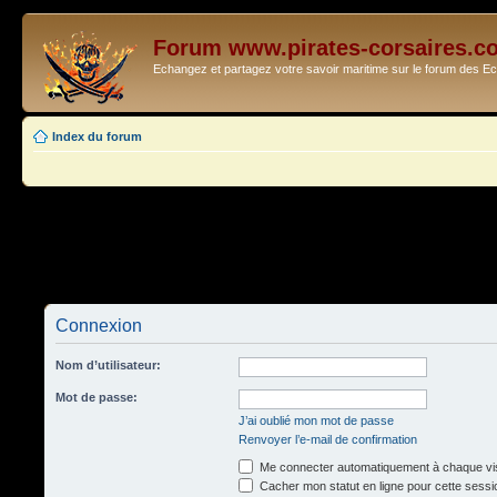
Forum www.pirates-corsaires.c
Echangez et partagez votre savoir maritime sur le forum des 
Index du forum
Connexion
Nom d’utilisateur:
Mot de passe:
J’ai oublié mon mot de passe
Renvoyer l’e-mail de confirmation
Me connecter automatiquement à chaque vis
Cacher mon statut en ligne pour cette sessi