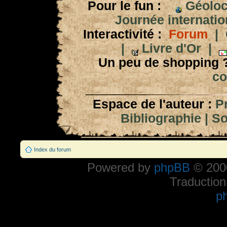
Pour le fun :
Géoloc
Journée internation
Interactivité :
Forum
|
|
Livre d'Or
|
Un peu de shopping 
co
Espace de l'auteur :
P
Bibliographie
|
So
Index du forum
Powered by
phpBB
© 2000
Traduction
p