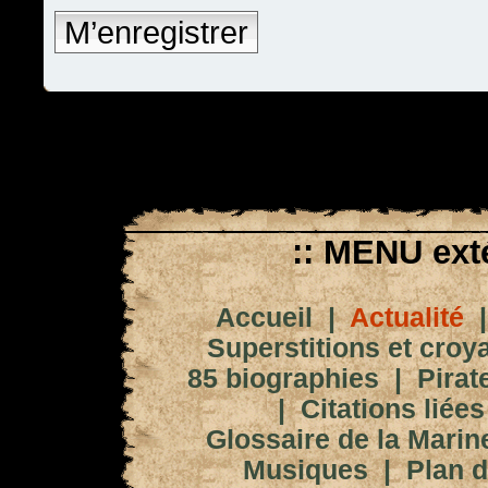
M’enregistrer
:: MENU exté
Accueil
|
Actualité
Superstitions et croy
85 biographies
|
Pirat
|
Citations liées
Glossaire de la Marin
Musiques
|
Plan d