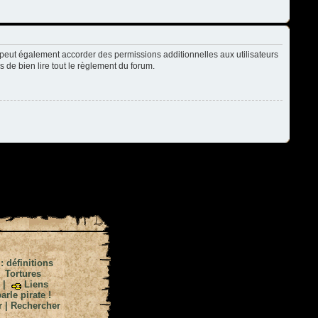
peut également accorder des permissions additionnelles aux utilisateurs
s de bien lire tout le règlement du forum.
 : définitions
|
Tortures
|
Liens
arle pirate !
r
|
Rechercher