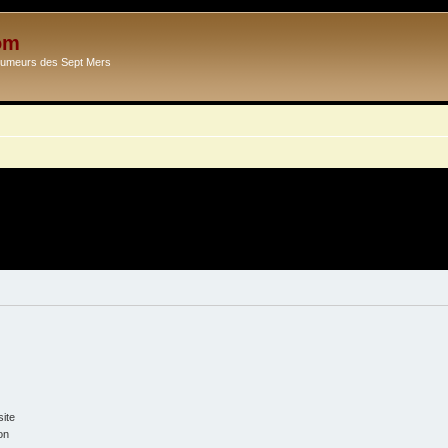
om
Ecumeurs des Sept Mers
ite
on