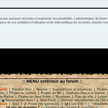
nd que quelques secondes et augmente vos possibilités. L’administrateur du forum 
nce de nos conditions d’utilisation et de notre politique de vie privée. Assurez-vou
:: MENU extérieur au forum ::
alité
|
Pavillon Noir
|
Navires
|
Superstitions et croyances
|
Pirates
ies
|
Pirates au cinéma
|
Pirates en BD
|
Citations liées à la marine
la Marine
|
Pirates en Jeux Vidéo
|
Musiques
|
Plan du site
|
Logos
Géolocalisez-vous !
|
Jeux Flash
|
Journée internationale où l'on p
orum
|
Quiz
|
Posez vos questions
|
Livre d'Or
|
Newslette
Un peu de shopping ?
La boutique des pirates & corsaires