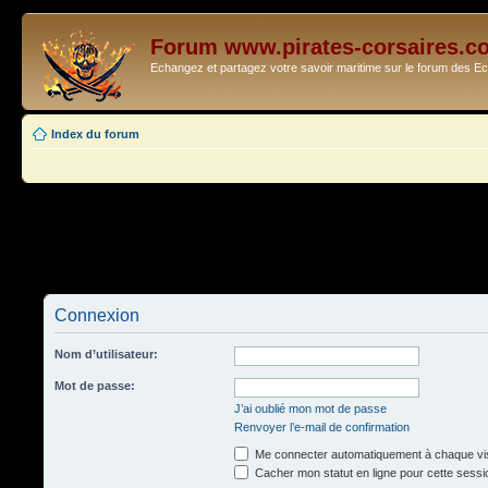
Forum www.pirates-corsaires.c
Echangez et partagez votre savoir maritime sur le forum des 
Index du forum
Connexion
Nom d’utilisateur:
Mot de passe:
J’ai oublié mon mot de passe
Renvoyer l’e-mail de confirmation
Me connecter automatiquement à chaque vis
Cacher mon statut en ligne pour cette sessi