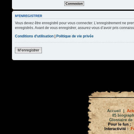
M’ENREGISTRER
Vous devez être enregistré pour vous connecter. L’enregistrement ne pre
enregistrés. Avant de vous enregistrer, assurez-vous d’avoir pris connaissa
Conditions d’utilisation
|
Politique de vie privée
M’enregistrer
Accueil
|
Actu
85 biograph
Glossaire de 
Pour le fun :
Interactivité :
F