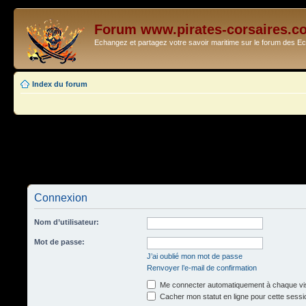
Forum www.pirates-corsaires.c
Echangez et partagez votre savoir maritime sur le forum des 
Index du forum
Connexion
Nom d’utilisateur:
Mot de passe:
J’ai oublié mon mot de passe
Renvoyer l’e-mail de confirmation
Me connecter automatiquement à chaque vis
Cacher mon statut en ligne pour cette sessi