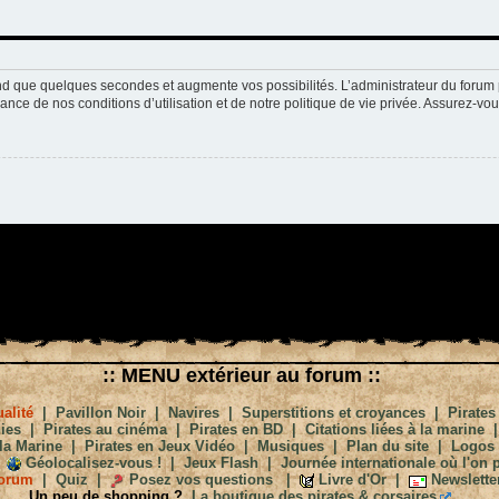
nd que quelques secondes et augmente vos possibilités. L’administrateur du forum 
nce de nos conditions d’utilisation et de notre politique de vie privée. Assurez-vou
:: MENU extérieur au forum ::
alité
|
Pavillon Noir
|
Navires
|
Superstitions et croyances
|
Pirates
ies
|
Pirates au cinéma
|
Pirates en BD
|
Citations liées à la marine
la Marine
|
Pirates en Jeux Vidéo
|
Musiques
|
Plan du site
|
Logos
Géolocalisez-vous !
|
Jeux Flash
|
Journée internationale où l'on p
orum
|
Quiz
|
Posez vos questions
|
Livre d'Or
|
Newslette
Un peu de shopping ?
La boutique des pirates & corsaires