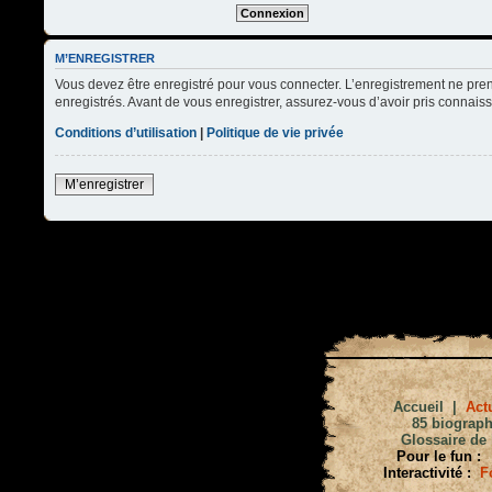
M’ENREGISTRER
Vous devez être enregistré pour vous connecter. L’enregistrement ne pre
enregistrés. Avant de vous enregistrer, assurez-vous d’avoir pris connaissa
Conditions d’utilisation
|
Politique de vie privée
M’enregistrer
Accueil
|
Actu
85 biograph
Glossaire de 
Pour le fun :
Interactivité :
F