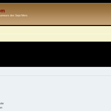
om
Ecumeurs des Sept Mers
ite
on