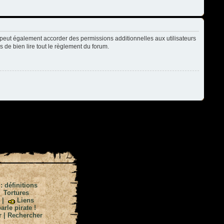
peut également accorder des permissions additionnelles aux utilisateurs
s de bien lire tout le règlement du forum.
 : définitions
|
Tortures
|
Liens
arle pirate !
r
|
Rechercher