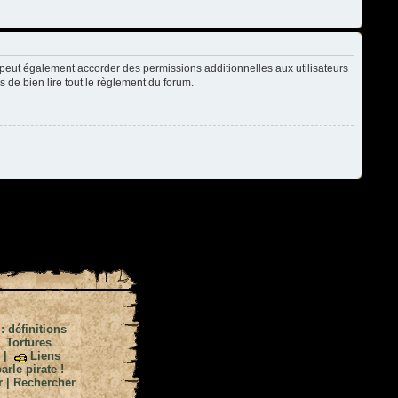
peut également accorder des permissions additionnelles aux utilisateurs
s de bien lire tout le règlement du forum.
 : définitions
|
Tortures
|
Liens
arle pirate !
r
|
Rechercher