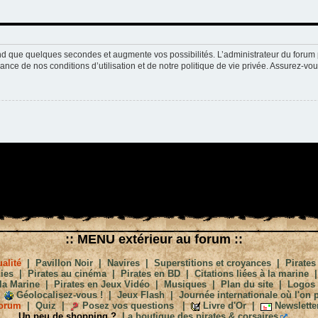
nd que quelques secondes et augmente vos possibilités. L’administrateur du forum 
nce de nos conditions d’utilisation et de notre politique de vie privée. Assurez-vou
:: MENU extérieur au forum ::
alité
|
Pavillon Noir
|
Navires
|
Superstitions et croyances
|
Pirates
ies
|
Pirates au cinéma
|
Pirates en BD
|
Citations liées à la marine
la Marine
|
Pirates en Jeux Vidéo
|
Musiques
|
Plan du site
|
Logos
Géolocalisez-vous !
|
Jeux Flash
|
Journée internationale où l'on p
orum
|
Quiz
|
Posez vos questions
|
Livre d'Or
|
Newslette
Un peu de shopping ?
La boutique des pirates & corsaires