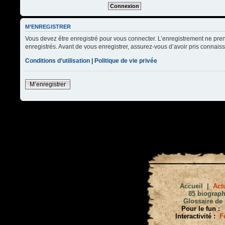
M’ENREGISTRER
Vous devez être enregistré pour vous connecter. L’enregistrement ne pre
enregistrés. Avant de vous enregistrer, assurez-vous d’avoir pris connaissa
Conditions d’utilisation
|
Politique de vie privée
M’enregistrer
Accueil
|
Actu
85 biograph
Glossaire de 
Pour le fun :
Interactivité :
F