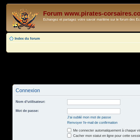
Forum www.pirates-corsaires.c
Echangez et partagez votre savoir maritime sur le forum des 
Index du forum
Connexion
Nom d’utilisateur:
Mot de passe:
J’ai oublié mon mot de passe
Renvoyer l’e-mail de confirmation
Me connecter automatiquement à chaque vis
Cacher mon statut en ligne pour cette sessi