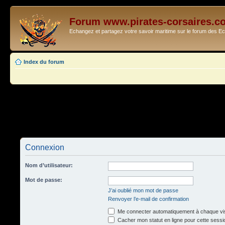
Forum www.pirates-corsaires.c
Echangez et partagez votre savoir maritime sur le forum des 
Index du forum
Connexion
Nom d’utilisateur:
Mot de passe:
J’ai oublié mon mot de passe
Renvoyer l’e-mail de confirmation
Me connecter automatiquement à chaque vis
Cacher mon statut en ligne pour cette sessi