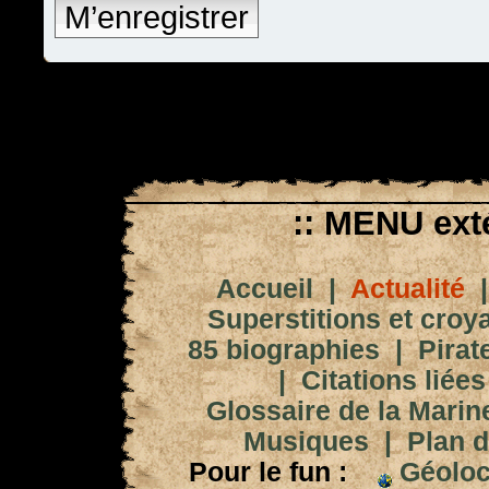
M’enregistrer
:: MENU exté
Accueil
|
Actualité
Superstitions et croy
85 biographies
|
Pirat
|
Citations liées
Glossaire de la Marin
Musiques
|
Plan d
Pour le fun :
Géoloc