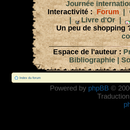
Journée internation
Interactivité :
Forum
|
|
Livre d'Or
|
Un peu de shopping 
co
Espace de l'auteur :
P
Bibliographie
|
So
Index du forum
Powered by
phpBB
© 2000
Traduction
p