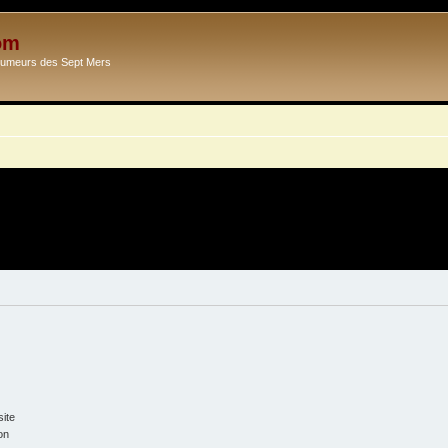
om
Ecumeurs des Sept Mers
ite
on