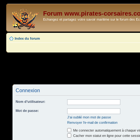
Forum www.pirates-corsaires.c
Echangez et partagez votre savoir maritime sur le forum des 
Index du forum
Connexion
Nom d’utilisateur:
Mot de passe:
J’ai oublié mon mot de passe
Renvoyer l’e-mail de confirmation
Me connecter automatiquement à chaque vis
Cacher mon statut en ligne pour cette sessi