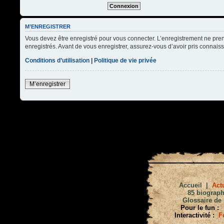
M’ENREGISTRER
Vous devez être enregistré pour vous connecter. L’enregistrement ne pre
enregistrés. Avant de vous enregistrer, assurez-vous d’avoir pris connaissa
Conditions d’utilisation
|
Politique de vie privée
M’enregistrer
Accueil
|
Actu
85 biograph
Glossaire de 
Pour le fun :
Interactivité :
F