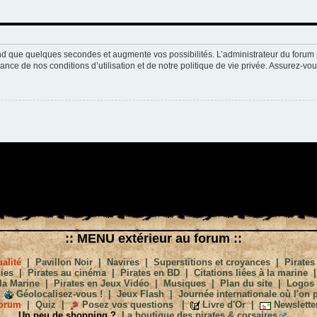
nd que quelques secondes et augmente vos possibilités. L’administrateur du forum 
nce de nos conditions d’utilisation et de notre politique de vie privée. Assurez-vou
:: MENU extérieur au forum ::
alité
|
Pavillon Noir
|
Navires
|
Superstitions et croyances
|
Pirates
ies
|
Pirates au cinéma
|
Pirates en BD
|
Citations liées à la marine
la Marine
|
Pirates en Jeux Vidéo
|
Musiques
|
Plan du site
|
Logos
Géolocalisez-vous !
|
Jeux Flash
|
Journée internationale où l'on p
orum
|
Quiz
|
Posez vos questions
|
Livre d'Or
|
Newslette
Un peu de shopping ?
La boutique des pirates & corsaires