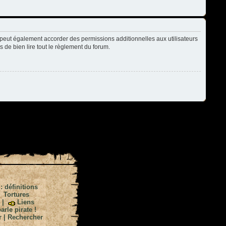
peut également accorder des permissions additionnelles aux utilisateurs
s de bien lire tout le règlement du forum.
 : définitions
|
Tortures
|
Liens
arle pirate !
r
|
Rechercher