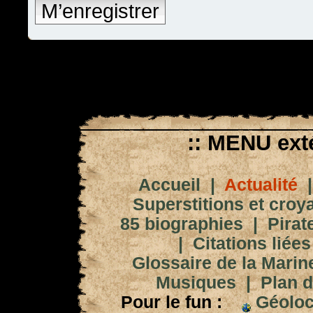
M’enregistrer
:: MENU exté
Accueil
|
Actualité
Superstitions et croy
85 biographies
|
Pirat
|
Citations liées
Glossaire de la Marin
Musiques
|
Plan d
Pour le fun :
Géoloc