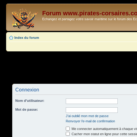
Forum www.pirates-corsaires.c
Echangez et partagez votre savoir maritime sur le forum des 
Index du forum
Connexion
Nom d’utilisateur:
Mot de passe:
J’ai oublié mon mot de passe
Renvoyer l’e-mail de confirmation
Me connecter automatiquement à chaque vis
Cacher mon statut en ligne pour cette sessi