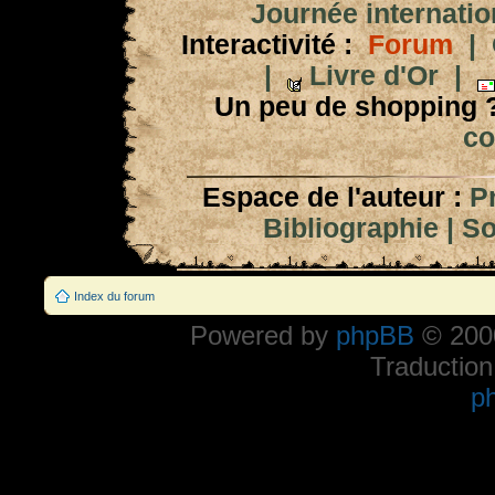
Journée internation
Interactivité :
Forum
|
|
Livre d'Or
|
Un peu de shopping 
co
Espace de l'auteur :
P
Bibliographie
|
So
Index du forum
Powered by
phpBB
© 2000
Traduction
p