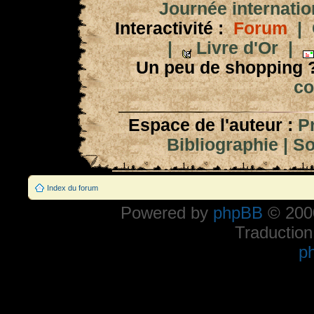
Journée internation
Interactivité :
Forum
|
|
Livre d'Or
|
Un peu de shopping 
co
Espace de l'auteur :
P
Bibliographie
|
So
Index du forum
Powered by
phpBB
© 2000
Traduction
p