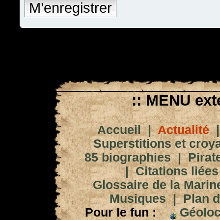
M’enregistrer
:: MENU exté
Accueil
|
Actualité
Superstitions et croy
85 biographies
|
Pirat
|
Citations liées
Glossaire de la Marin
Musiques
|
Plan d
Pour le fun :
Géoloc