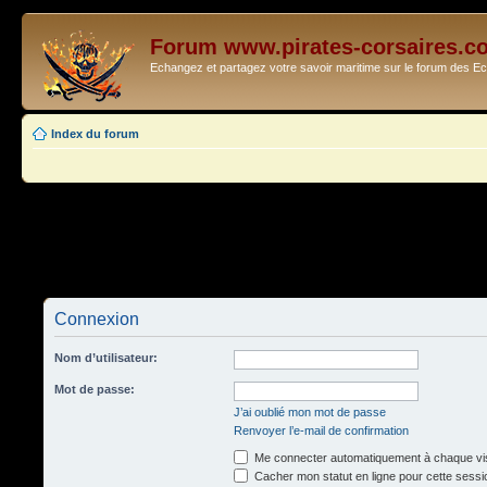
Forum www.pirates-corsaires.c
Echangez et partagez votre savoir maritime sur le forum des 
Index du forum
Connexion
Nom d’utilisateur:
Mot de passe:
J’ai oublié mon mot de passe
Renvoyer l’e-mail de confirmation
Me connecter automatiquement à chaque vis
Cacher mon statut en ligne pour cette sessi