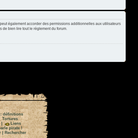
peut également accorder des permissions additionnelles aux utilisateurs
s de bien lire tout le règlement du forum.
 : définitions
|
Tortures
|
Liens
arle pirate !
r
|
Rechercher