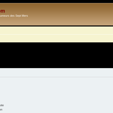
om
Ecumeurs des Sept Mers
ite
on