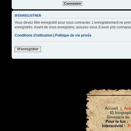
M’ENREGISTRER
Vous devez être enregistré pour vous connecter. L’enregistrement ne pre
enregistrés. Avant de vous enregistrer, assurez-vous d’avoir pris connaissa
Conditions d’utilisation
|
Politique de vie privée
M’enregistrer
Accueil
|
Actu
85 biograph
Glossaire de 
Pour le fun :
Interactivité :
F