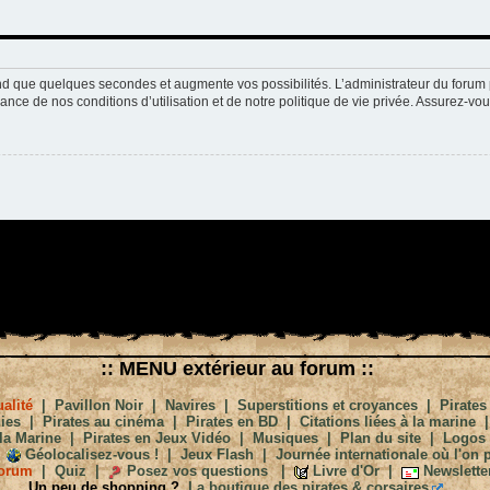
nd que quelques secondes et augmente vos possibilités. L’administrateur du forum 
nce de nos conditions d’utilisation et de notre politique de vie privée. Assurez-vou
:: MENU extérieur au forum ::
alité
|
Pavillon Noir
|
Navires
|
Superstitions et croyances
|
Pirates
ies
|
Pirates au cinéma
|
Pirates en BD
|
Citations liées à la marine
la Marine
|
Pirates en Jeux Vidéo
|
Musiques
|
Plan du site
|
Logos
Géolocalisez-vous !
|
Jeux Flash
|
Journée internationale où l'on p
orum
|
Quiz
|
Posez vos questions
|
Livre d'Or
|
Newslette
Un peu de shopping ?
La boutique des pirates & corsaires