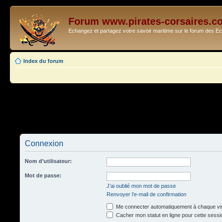
Forum www.pirates-corsaires.c
Echangez et partagez votre savoir maritime sur le forum des 
Index du forum
Connexion
Nom d’utilisateur:
Mot de passe:
J’ai oublié mon mot de passe
Renvoyer l’e-mail de confirmation
Me connecter automatiquement à chaque vis
Cacher mon statut en ligne pour cette sessi