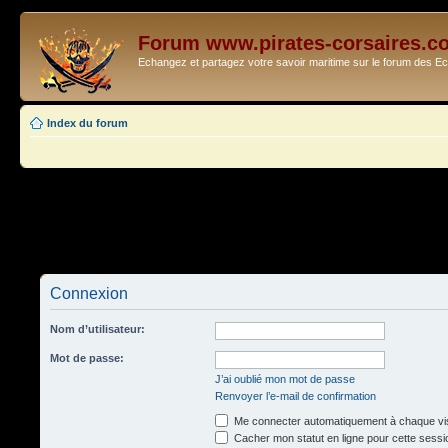
Forum www.pirates-corsaires.c
Echangez et partagez votre savoir maritime sur le forum des 
Index du forum
Connexion
Nom d’utilisateur:
Mot de passe:
J’ai oublié mon mot de passe
Renvoyer l’e-mail de confirmation
Me connecter automatiquement à chaque vis
Cacher mon statut en ligne pour cette sessi