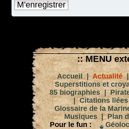
M’enregistrer
:: MENU exté
Accueil
|
Actualité
Superstitions et croy
85 biographies
|
Pirat
|
Citations liées
Glossaire de la Marin
Musiques
|
Plan d
Pour le fun :
Géoloc