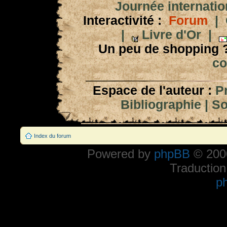
Journée internation
Interactivité :
Forum
|
|
Livre d'Or
|
Un peu de shopping 
co
Espace de l'auteur :
P
Bibliographie
|
So
Index du forum
Powered by
phpBB
© 2000
Traduction
p