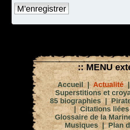
M’enregistrer
:: MENU exté
Accueil
|
Actualité
Superstitions et croy
85 biographies
|
Pirat
|
Citations liées
Glossaire de la Marin
Musiques
|
Plan d