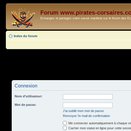
Forum www.pirates-corsaires.c
Echangez et partagez votre savoir maritime sur le forum des 
Index du forum
Connexion
Nom d’utilisateur:
Mot de passe:
J’ai oublié mon mot de passe
Renvoyer l’e-mail de confirmation
Me connecter automatiquement à chaque vis
Cacher mon statut en ligne pour cette sessi