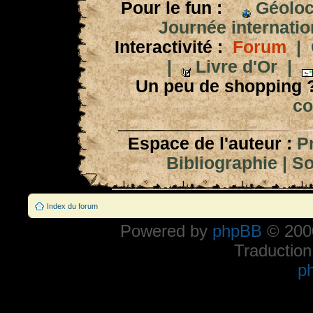
Pour le fun :
Géoloc
Journée internation
Interactivité :
Forum
|
|
Livre d'Or
|
Un peu de shopping 
co
Espace de l'auteur :
P
Bibliographie
|
So
Index du forum
Powered by
phpBB
© 2000
Traduction
p