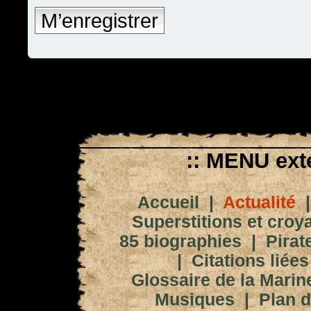
M’enregistrer
:: MENU exté
Accueil
|
Actualité
Superstitions et croy
85 biographies
|
Pirat
|
Citations liées
Glossaire de la Marin
Musiques
|
Plan d