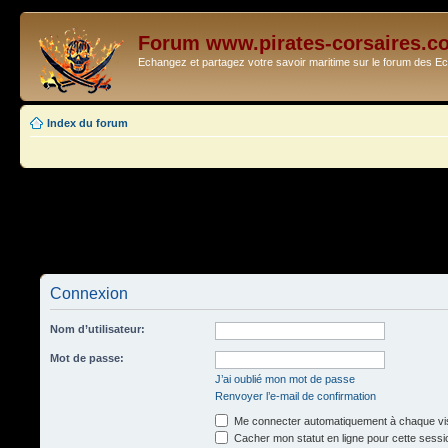
Forum www.pirates-corsaires.c
Echangez et partagez votre savoir maritime sur le forum des 
Index du forum
Connexion
Nom d’utilisateur:
Mot de passe:
J’ai oublié mon mot de passe
Renvoyer l’e-mail de confirmation
Me connecter automatiquement à chaque vis
Cacher mon statut en ligne pour cette sessi