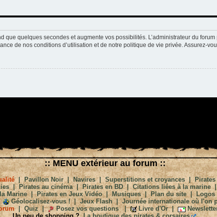
nd que quelques secondes et augmente vos possibilités. L’administrateur du forum 
nce de nos conditions d’utilisation et de notre politique de vie privée. Assurez-vou
:: MENU extérieur au forum ::
alité
|
Pavillon Noir
|
Navires
|
Superstitions et croyances
|
Pirates
ies
|
Pirates au cinéma
|
Pirates en BD
|
Citations liées à la marine
la Marine
|
Pirates en Jeux Vidéo
|
Musiques
|
Plan du site
|
Logos
Géolocalisez-vous !
|
Jeux Flash
|
Journée internationale où l'on p
orum
|
Quiz
|
Posez vos questions
|
Livre d'Or
|
Newslette
Un peu de shopping ?
La boutique des pirates & corsaires