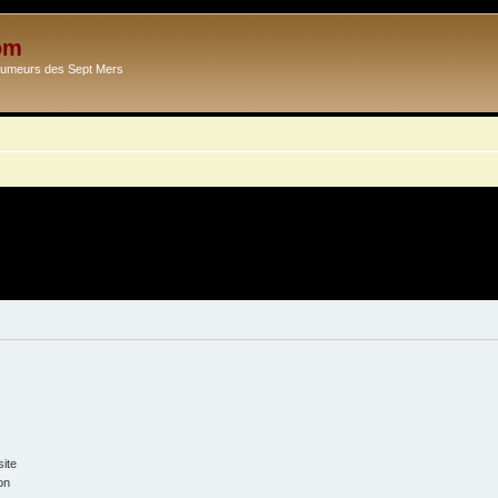
om
Ecumeurs des Sept Mers
ite
on