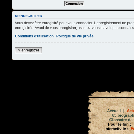
M’ENREGISTRER
Vous devez être enregistré pour vous connecter. L’enregistrement ne pre
enregistrés. Avant de vous enregistrer, assurez-vous d’avoir pris connaissa
Conditions d’utilisation
|
Politique de vie privée
M’enregistrer
Accueil
|
Actu
85 biograph
Glossaire de 
Pour le fun :
Interactivité :
F