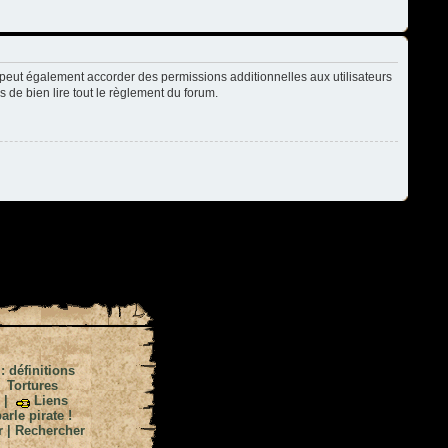
peut également accorder des permissions additionnelles aux utilisateurs
s de bien lire tout le règlement du forum.
 : définitions
|
Tortures
|
Liens
arle pirate !
r
|
Rechercher