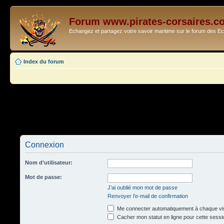
Forum www.pirates-corsaires.c
Echangez et partagez votre savoir maritime sur le forum des 
Index du forum
Connexion
Nom d’utilisateur:
Mot de passe:
J’ai oublié mon mot de passe
Renvoyer l’e-mail de confirmation
Me connecter automatiquement à chaque vis
Cacher mon statut en ligne pour cette sessi