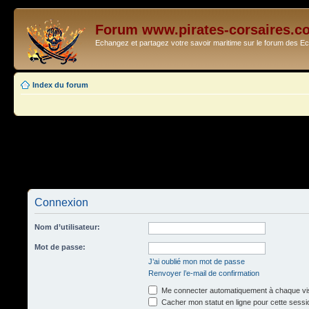
Forum www.pirates-corsaires.c
Echangez et partagez votre savoir maritime sur le forum des 
Index du forum
Connexion
Nom d’utilisateur:
Mot de passe:
J’ai oublié mon mot de passe
Renvoyer l’e-mail de confirmation
Me connecter automatiquement à chaque vis
Cacher mon statut en ligne pour cette sessi