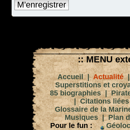
M’enregistrer
:: MENU exté
Accueil
|
Actualité
Superstitions et croy
85 biographies
|
Pirat
|
Citations liées
Glossaire de la Marin
Musiques
|
Plan d
Pour le fun :
Géoloc