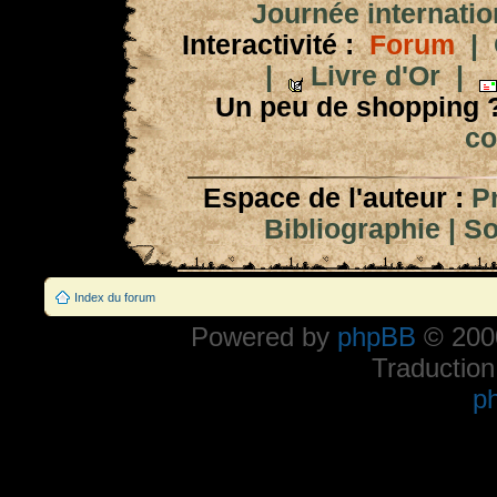
Journée internation
Interactivité :
Forum
|
|
Livre d'Or
|
Un peu de shopping 
co
Espace de l'auteur :
P
Bibliographie
|
So
Index du forum
Powered by
phpBB
© 2000
Traduction
p