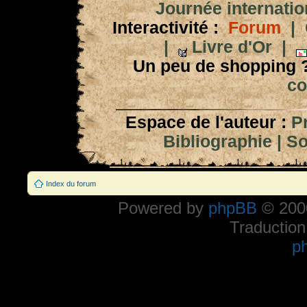
Journée internation
Interactivité :
Forum
|
|
Livre d'Or
|
Un peu de shopping 
co
Espace de l'auteur :
P
Bibliographie
|
So
Index du forum
Powered by
phpBB
© 2000
Traduction
p