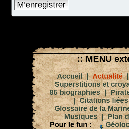
M’enregistrer
:: MENU exté
Accueil
|
Actualité
Superstitions et croy
85 biographies
|
Pirat
|
Citations liées
Glossaire de la Marin
Musiques
|
Plan d
Pour le fun :
Géoloc