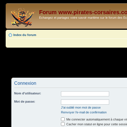
Forum www.pirates-corsaires.c
Echangez et partagez votre savoir maritime sur le forum des 
Index du forum
Connexion
Nom d’utilisateur:
Mot de passe:
J’ai oublié mon mot de passe
Renvoyer l’e-mail de confirmation
Me connecter automatiquement à chaque vis
Cacher mon statut en ligne pour cette sessi