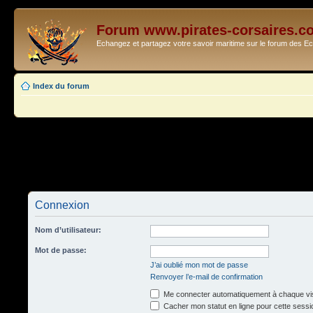
Forum www.pirates-corsaires.c
Echangez et partagez votre savoir maritime sur le forum des 
Index du forum
Connexion
Nom d’utilisateur:
Mot de passe:
J’ai oublié mon mot de passe
Renvoyer l’e-mail de confirmation
Me connecter automatiquement à chaque vis
Cacher mon statut en ligne pour cette sessi