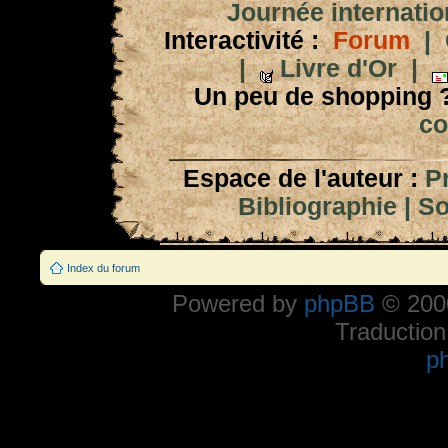
Journée internation
Interactivité :
Forum
|
|
Livre d'Or
|
Un peu de shopping 
co
Espace de l'auteur :
P
Bibliographie
|
So
Index du forum
Powered by
phpBB
© 2000
Traduction
p