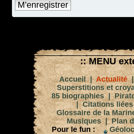
M’enregistrer
:: MENU exté
Accueil
|
Actualité
Superstitions et croy
85 biographies
|
Pirat
|
Citations liées
Glossaire de la Marin
Musiques
|
Plan d
Pour le fun :
Géoloc