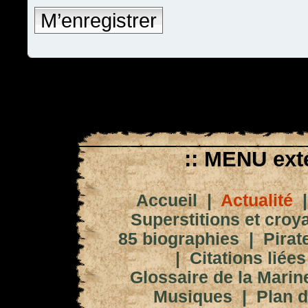
M’enregistrer
:: MENU exté
Accueil
|
Actualité
Superstitions et croy
85 biographies
|
Pirat
|
Citations liées
Glossaire de la Marin
Musiques
|
Plan d