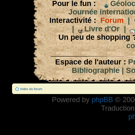
Pour le fun :
Géoloc
Journée internation
Interactivité :
Forum
|
|
Livre d'Or
|
Un peu de shopping 
co
Espace de l'auteur :
P
Bibliographie
|
So
Index du forum
Powered by
phpBB
© 2000
Traduction
p