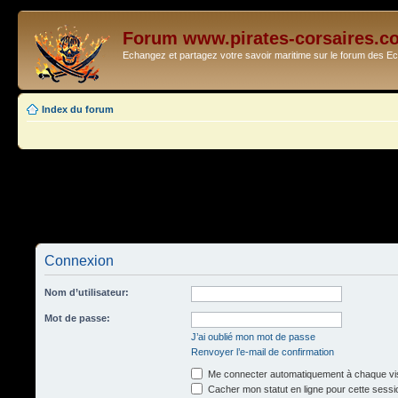
Forum www.pirates-corsaires.c
Echangez et partagez votre savoir maritime sur le forum des 
Index du forum
Connexion
Nom d’utilisateur:
Mot de passe:
J’ai oublié mon mot de passe
Renvoyer l’e-mail de confirmation
Me connecter automatiquement à chaque vis
Cacher mon statut en ligne pour cette sessi