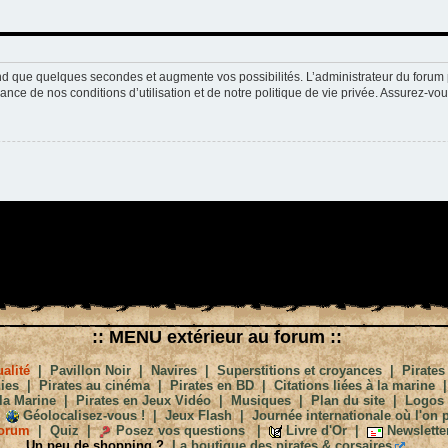
nd que quelques secondes et augmente vos possibilités. L’administrateur du forum 
nce de nos conditions d’utilisation et de notre politique de vie privée. Assurez-vou
:: MENU extérieur au forum ::
alité
|
Pavillon Noir
|
Navires
|
Superstitions et croyances
|
Pirates
ies
|
Pirates au cinéma
|
Pirates en BD
|
Citations liées à la marine
la Marine
|
Pirates en Jeux Vidéo
|
Musiques
|
Plan du site
|
Logos
Géolocalisez-vous !
|
Jeux Flash
|
Journée internationale où l'on p
orum
|
Quiz
|
Posez vos questions
|
Livre d'Or
|
Newslette
Un peu de shopping ?
La boutique des pirates & corsaires