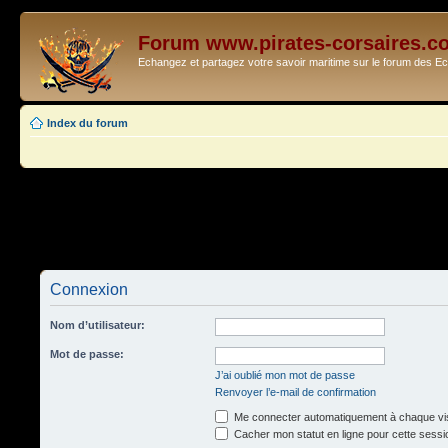
Forum www.pirates-corsaires.c
Echangez et partagez votre savoir maritime sur le forum des 
Index du forum
Connexion
Nom d’utilisateur:
Mot de passe:
J’ai oublié mon mot de passe
Renvoyer l’e-mail de confirmation
Me connecter automatiquement à chaque vis
Cacher mon statut en ligne pour cette sessi