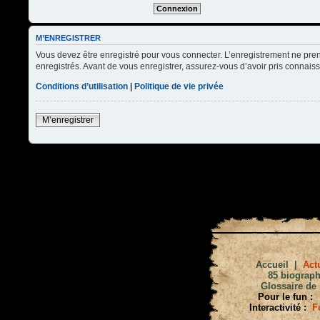
M’ENREGISTRER
Vous devez être enregistré pour vous connecter. L’enregistrement ne pre
enregistrés. Avant de vous enregistrer, assurez-vous d’avoir pris connaissa
Conditions d’utilisation
|
Politique de vie privée
M’enregistrer
Accueil
|
Actu
85 biograph
Glossaire de 
Pour le fun :
Interactivité :
F