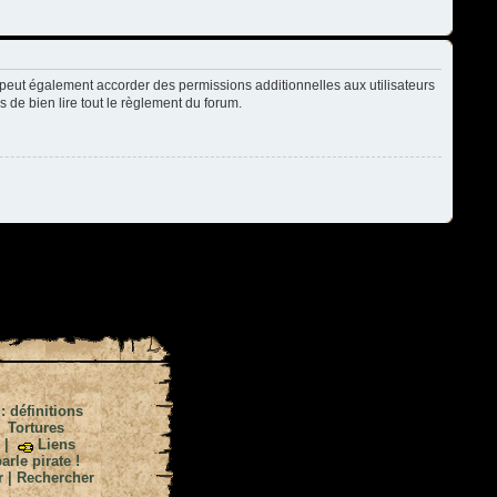
peut également accorder des permissions additionnelles aux utilisateurs
s de bien lire tout le règlement du forum.
 : définitions
|
Tortures
|
Liens
arle pirate !
r
|
Rechercher