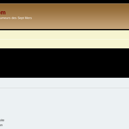
om
Ecumeurs des Sept Mers
ite
on