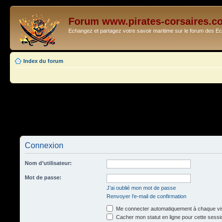
Forum www.pirates-corsaires.c
Echangez et partagez votre savoir maritime sur le forum des 
Index du forum
Connexion
Nom d’utilisateur:
Mot de passe:
J’ai oublié mon mot de passe
Renvoyer l’e-mail de confirmation
Me connecter automatiquement à chaque vis
Cacher mon statut en ligne pour cette sessi