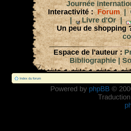
Journée internation
Interactivité :
Forum
|
|
Livre d'Or
|
Un peu de shopping 
co
Espace de l'auteur :
P
Bibliographie
|
So
Index du forum
Powered by
phpBB
© 2000
Traduction
p