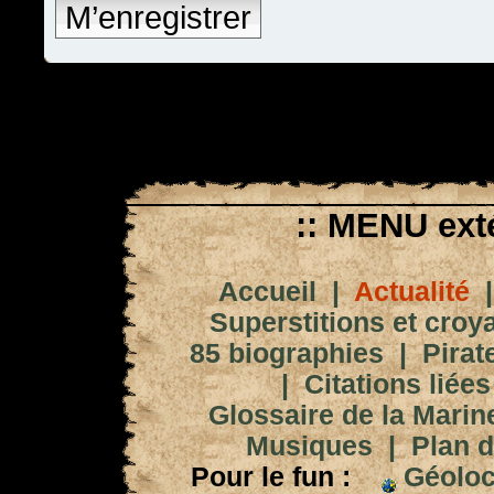
M’enregistrer
:: MENU exté
Accueil
|
Actualité
Superstitions et croy
85 biographies
|
Pirat
|
Citations liées
Glossaire de la Marin
Musiques
|
Plan d
Pour le fun :
Géoloc