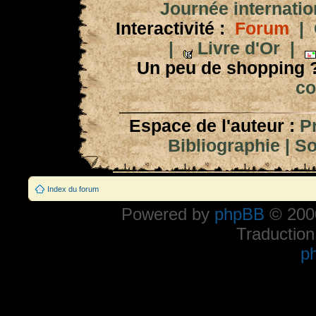
Journée internation
Interactivité :
Forum
|
|
Livre d'Or
|
Un peu de shopping 
co
Espace de l'auteur :
P
Bibliographie
|
So
Index du forum
Powered by
phpBB
© 2000
Traduction
p