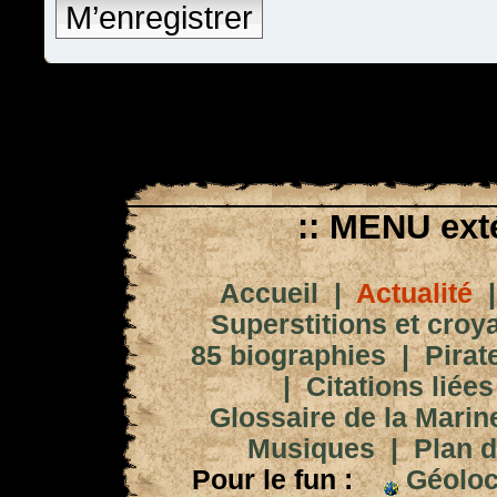
M’enregistrer
:: MENU exté
Accueil
|
Actualité
Superstitions et croy
85 biographies
|
Pirat
|
Citations liées
Glossaire de la Marin
Musiques
|
Plan d
Pour le fun :
Géoloc