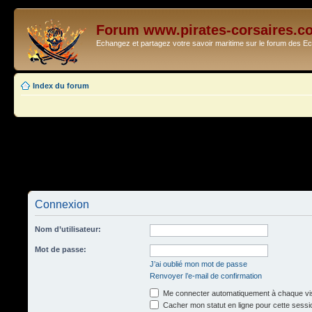
Forum www.pirates-corsaires.c
Echangez et partagez votre savoir maritime sur le forum des 
Index du forum
Connexion
Nom d’utilisateur:
Mot de passe:
J’ai oublié mon mot de passe
Renvoyer l’e-mail de confirmation
Me connecter automatiquement à chaque vis
Cacher mon statut en ligne pour cette sessi