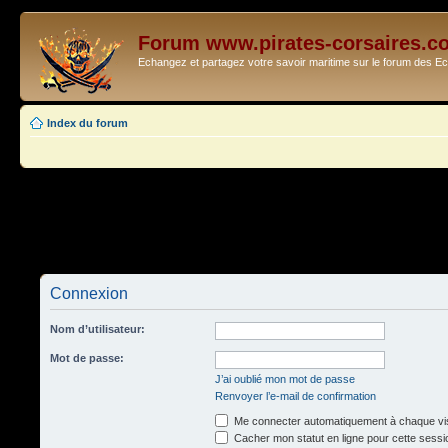
Forum www.pirates-corsaires.c
Echangez et partagez votre savoir maritime sur le forum des 
Index du forum
Connexion
Nom d’utilisateur:
Mot de passe:
J’ai oublié mon mot de passe
Renvoyer l’e-mail de confirmation
Me connecter automatiquement à chaque vis
Cacher mon statut en ligne pour cette sessi