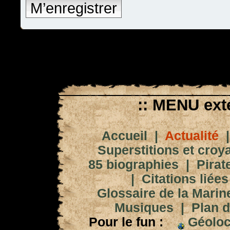
M’enregistrer
:: MENU exté
Accueil
|
Actualité
Superstitions et croy
85 biographies
|
Pirat
|
Citations liées
Glossaire de la Marin
Musiques
|
Plan d
Pour le fun :
Géoloc