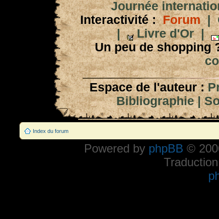
Journée internation
Interactivité :
Forum
|
|
Livre d'Or
|
Un peu de shopping 
co
Espace de l'auteur :
P
Bibliographie
|
So
Index du forum
Powered by
phpBB
© 2000
Traduction
p