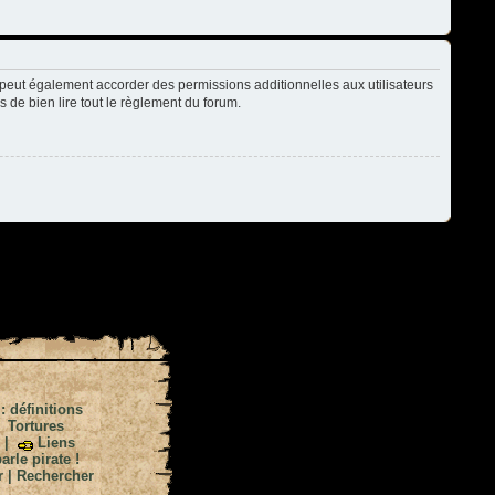
peut également accorder des permissions additionnelles aux utilisateurs
s de bien lire tout le règlement du forum.
 : définitions
|
Tortures
|
Liens
arle pirate !
r
|
Rechercher