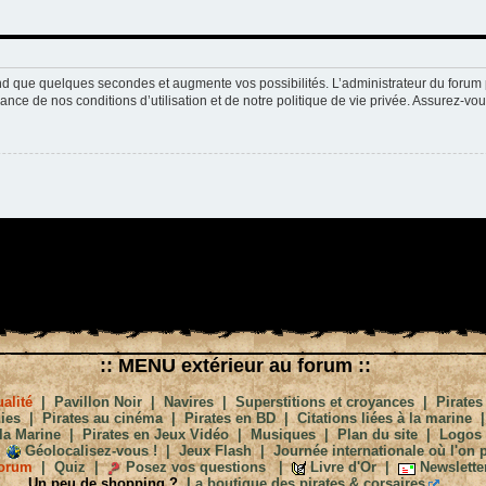
nd que quelques secondes et augmente vos possibilités. L’administrateur du forum 
nce de nos conditions d’utilisation et de notre politique de vie privée. Assurez-vou
:: MENU extérieur au forum ::
alité
|
Pavillon Noir
|
Navires
|
Superstitions et croyances
|
Pirates
ies
|
Pirates au cinéma
|
Pirates en BD
|
Citations liées à la marine
la Marine
|
Pirates en Jeux Vidéo
|
Musiques
|
Plan du site
|
Logos
Géolocalisez-vous !
|
Jeux Flash
|
Journée internationale où l'on p
orum
|
Quiz
|
Posez vos questions
|
Livre d'Or
|
Newslette
Un peu de shopping ?
La boutique des pirates & corsaires