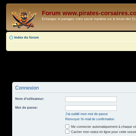
Forum www.pirates-corsaires.c
Echangez et partagez votre savoir maritime sur le forum des 
Index du forum
Connexion
Nom d’utilisateur:
Mot de passe:
J’ai oublié mon mot de passe
Renvoyer l’e-mail de confirmation
Me connecter automatiquement à chaque vis
Cacher mon statut en ligne pour cette sessi