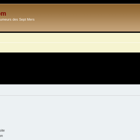
om
Ecumeurs des Sept Mers
ite
on