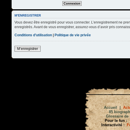
M’ENREGISTRER
Vous devez être enregistré pour vous connecter. L’enregistrement ne pre
enregistrés. Avant de vous enregistrer, assurez-vous d’avoir pris connaissa
Conditions d’utilisation
|
Politique de vie privée
M’enregistrer
Accueil
|
Actu
85 biograph
Glossaire de 
Pour le fun :
Interactivité :
F