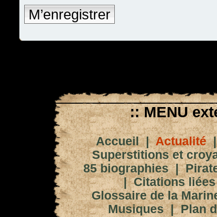
M’enregistrer
:: MENU exté
Accueil
|
Actualité
Superstitions et croy
85 biographies
|
Pirat
|
Citations liées
Glossaire de la Marin
Musiques
|
Plan d