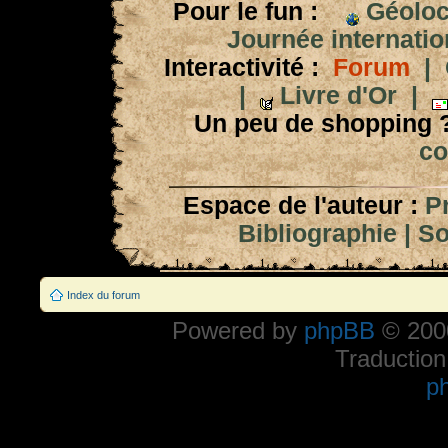
Pour le fun :
Géoloc
Journée internation
Interactivité :
Forum
|
|
Livre d'Or
|
Un peu de shopping 
co
Espace de l'auteur :
P
Bibliographie
|
So
Index du forum
Powered by
phpBB
© 2000
Traduction
p