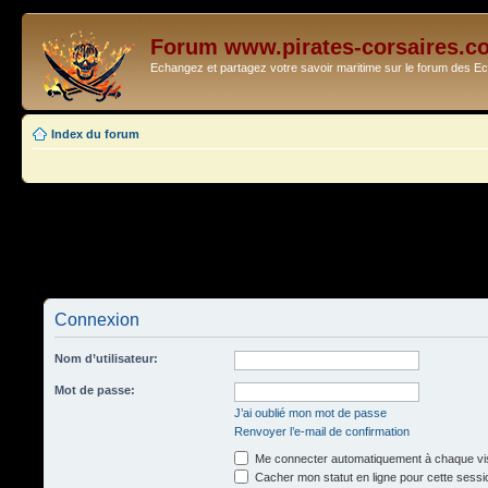
Forum www.pirates-corsaires.c
Echangez et partagez votre savoir maritime sur le forum des 
Index du forum
Connexion
Nom d’utilisateur:
Mot de passe:
J’ai oublié mon mot de passe
Renvoyer l’e-mail de confirmation
Me connecter automatiquement à chaque vis
Cacher mon statut en ligne pour cette sessi