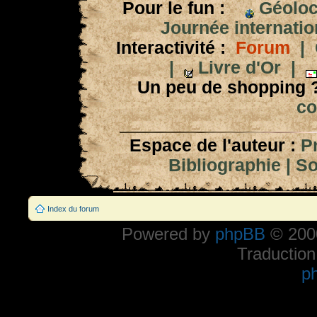
Pour le fun :
Géoloc
Journée internation
Interactivité :
Forum
|
|
Livre d'Or
|
Un peu de shopping 
co
Espace de l'auteur :
P
Bibliographie
|
So
Index du forum
Powered by
phpBB
© 2000
Traduction
p