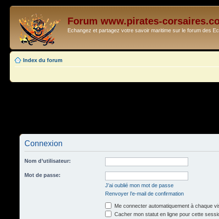
Forum www.pirates-corsaires.c
Echangez et partagez votre savoir maritime sur le forum des 
Index du forum
Connexion
Nom d’utilisateur:
Mot de passe:
J’ai oublié mon mot de passe
Renvoyer l’e-mail de confirmation
Me connecter automatiquement à chaque vis
Cacher mon statut en ligne pour cette sessi