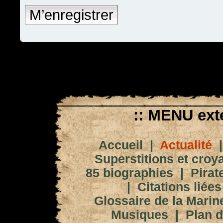
M’enregistrer
:: MENU exté
Accueil
|
Actualité
Superstitions et croy
85 biographies
|
Pirat
|
Citations liées
Glossaire de la Marin
Musiques
|
Plan d