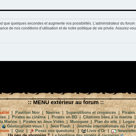
nd que quelques secondes et augmente vos possibilités. L’administrateur du forum 
nce de nos conditions d’utilisation et de notre politique de vie privée. Assurez-vou
:: MENU extérieur au forum ::
alité
|
Pavillon Noir
|
Navires
|
Superstitions et croyances
|
Pirates
ies
|
Pirates au cinéma
|
Pirates en BD
|
Citations liées à la marine
la Marine
|
Pirates en Jeux Vidéo
|
Musiques
|
Plan du site
|
Logos
Géolocalisez-vous !
|
Jeux Flash
|
Journée internationale où l'on p
orum
|
Quiz
|
Posez vos questions
|
Livre d'Or
|
Newslette
Un peu de shopping ?
La boutique des pirates & corsaires