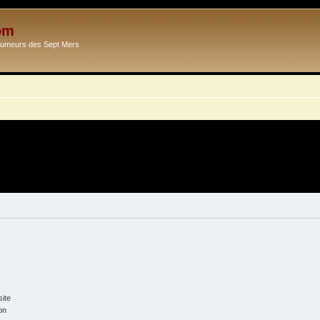
om
Ecumeurs des Sept Mers
ite
on