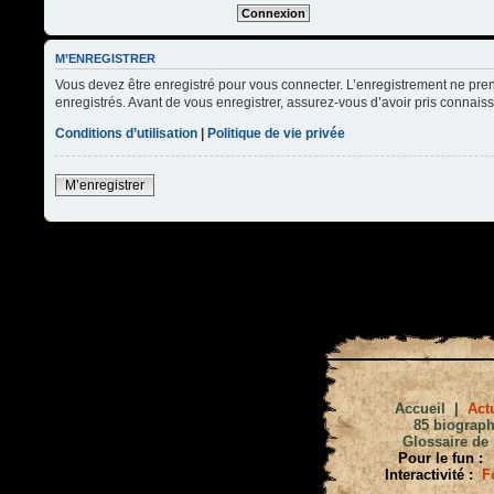
M’ENREGISTRER
Vous devez être enregistré pour vous connecter. L’enregistrement ne pre
enregistrés. Avant de vous enregistrer, assurez-vous d’avoir pris connaissa
Conditions d’utilisation
|
Politique de vie privée
M’enregistrer
Accueil
|
Actu
85 biograph
Glossaire de 
Pour le fun :
Interactivité :
F