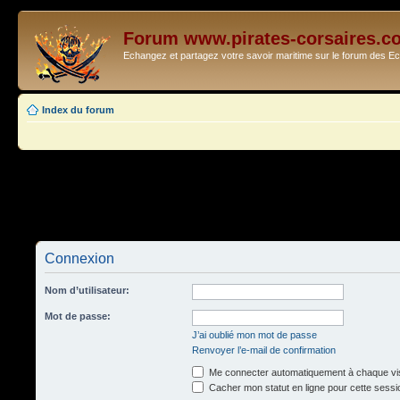
Forum www.pirates-corsaires.c
Echangez et partagez votre savoir maritime sur le forum des 
Index du forum
Connexion
Nom d’utilisateur:
Mot de passe:
J’ai oublié mon mot de passe
Renvoyer l’e-mail de confirmation
Me connecter automatiquement à chaque vis
Cacher mon statut en ligne pour cette sessi