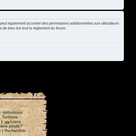
peut également accorder des permissions additionnelles aux utilisateurs
s de bien lire tout le règlement du forum.
 : définitions
|
Tortures
|
Liens
arle pirate !
r
|
Rechercher