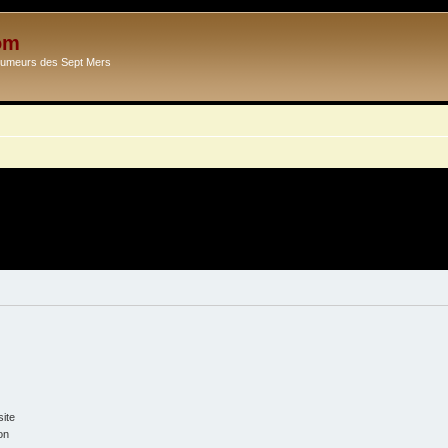
om
Ecumeurs des Sept Mers
ite
on