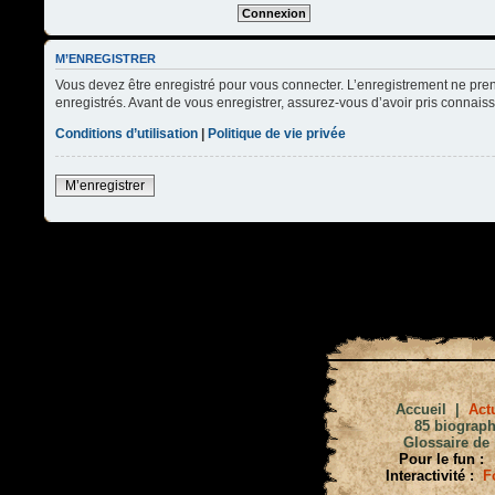
M’ENREGISTRER
Vous devez être enregistré pour vous connecter. L’enregistrement ne pre
enregistrés. Avant de vous enregistrer, assurez-vous d’avoir pris connaissa
Conditions d’utilisation
|
Politique de vie privée
M’enregistrer
Accueil
|
Actu
85 biograph
Glossaire de 
Pour le fun :
Interactivité :
F