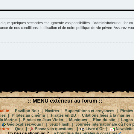
nd que quelques secondes et augmente vos possibilités. L’administrateur du forum 
nce de nos conditions d’utilisation et de notre politique de vie privée. Assurez-vou
:: MENU extérieur au forum ::
alité
|
Pavillon Noir
|
Navires
|
Superstitions et croyances
|
Pirates
ies
|
Pirates au cinéma
|
Pirates en BD
|
Citations liées à la marine
la Marine
|
Pirates en Jeux Vidéo
|
Musiques
|
Plan du site
|
Logos
Géolocalisez-vous !
|
Jeux Flash
|
Journée internationale où l'on p
orum
|
Quiz
|
Posez vos questions
|
Livre d'Or
|
Newslette
Un peu de shopping ?
La boutique des pirates & corsaires