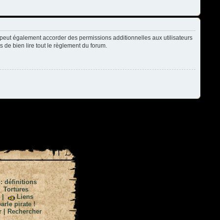
peut également accorder des permissions additionnelles aux utilisateurs
s de bien lire tout le règlement du forum.
 : définitions
|
Tortures
|
Liens
arle pirate !
r
|
Rechercher