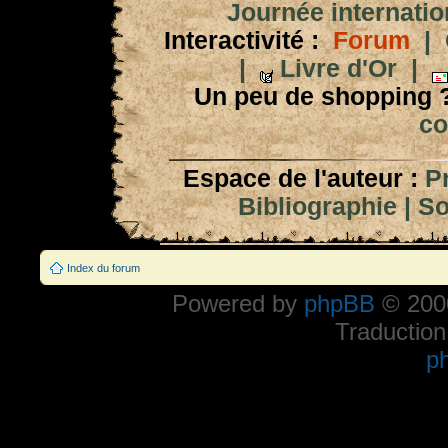
Journée internation
Interactivité :
Forum
|
|
Livre d'Or
|
Un peu de shopping 
co
Espace de l'auteur :
P
Bibliographie
|
So
Index du forum
Powered by
phpBB
© 2000
Traduction
p