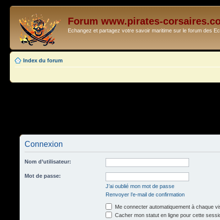
Forum www.pirates-corsaires.c
Echangez et partagez votre savoir maritime sur le forum des 
Index du forum
Connexion
Nom d’utilisateur:
Mot de passe:
J’ai oublié mon mot de passe
Renvoyer l’e-mail de confirmation
Me connecter automatiquement à chaque vis
Cacher mon statut en ligne pour cette sessi