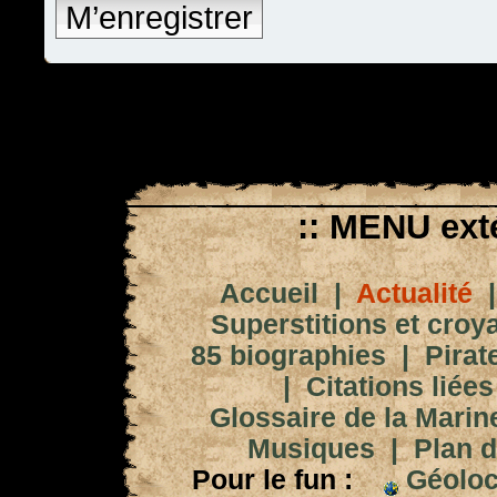
M’enregistrer
:: MENU exté
Accueil
|
Actualité
Superstitions et croy
85 biographies
|
Pirat
|
Citations liées
Glossaire de la Marin
Musiques
|
Plan d
Pour le fun :
Géoloc