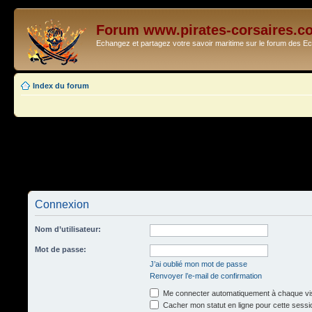
Forum www.pirates-corsaires.c
Echangez et partagez votre savoir maritime sur le forum des 
Index du forum
Connexion
Nom d’utilisateur:
Mot de passe:
J’ai oublié mon mot de passe
Renvoyer l’e-mail de confirmation
Me connecter automatiquement à chaque vis
Cacher mon statut en ligne pour cette sessi