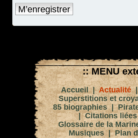
M’enregistrer
:: MENU exté
Accueil
|
Actualité
Superstitions et croy
85 biographies
|
Pirat
|
Citations liées
Glossaire de la Marin
Musiques
|
Plan d