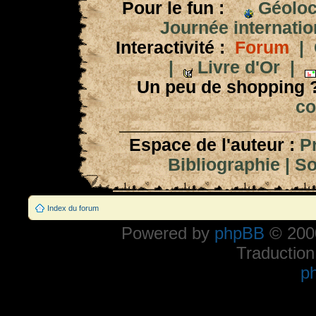
Pour le fun :
Géoloc
Journée internation
Interactivité :
Forum
|
|
Livre d'Or
|
Un peu de shopping 
co
Espace de l'auteur :
P
Bibliographie
|
So
Index du forum
Powered by
phpBB
© 2000
Traduction
p