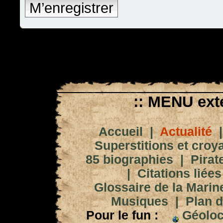
M’enregistrer
:: MENU exté
Accueil
|
Actualité
Superstitions et croy
85 biographies
|
Pirat
|
Citations liées
Glossaire de la Marin
Musiques
|
Plan d
Pour le fun :
Géoloc