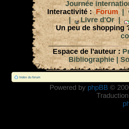
Journée internation
Interactivité :
Forum
|
|
Livre d'Or
|
Un peu de shopping 
co
Espace de l'auteur :
P
Bibliographie
|
So
Index du forum
Powered by
phpBB
© 2000
Traduction
p