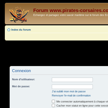
Forum www.pirates-corsaires.c
Echangez et partagez votre savoir maritime sur le forum des 
Index du forum
Connexion
Nom d’utilisateur:
Mot de passe:
J’ai oublié mon mot de passe
Renvoyer l’e-mail de confirmation
Me connecter automatiquement à chaque vis
Cacher mon statut en ligne pour cette sessi