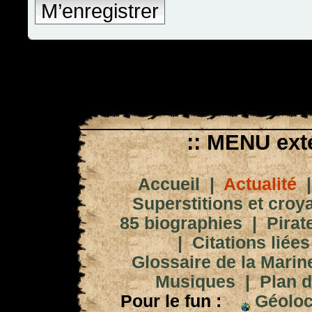
M’enregistrer
:: MENU exté
Accueil
|
Actualité
Superstitions et croy
85 biographies
|
Pirat
|
Citations liées
Glossaire de la Marin
Musiques
|
Plan d
Pour le fun :
Géoloc