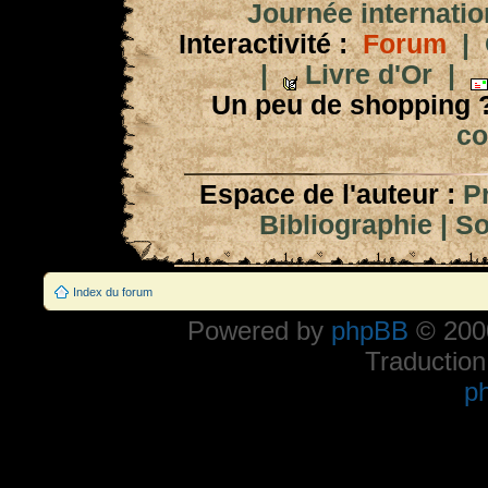
Journée internation
Interactivité :
Forum
|
|
Livre d'Or
|
Un peu de shopping 
co
Espace de l'auteur :
P
Bibliographie
|
So
Index du forum
Powered by
phpBB
© 2000
Traduction
p