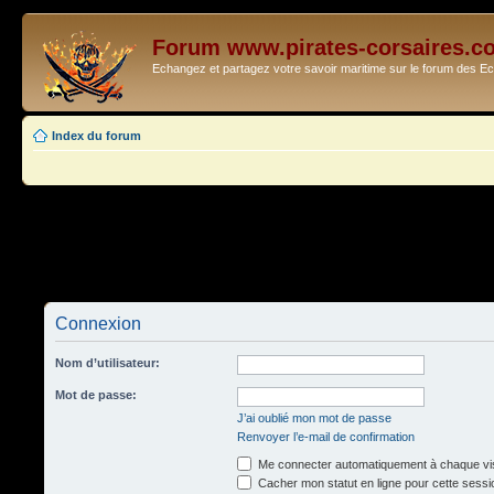
Forum www.pirates-corsaires.c
Echangez et partagez votre savoir maritime sur le forum des 
Index du forum
Connexion
Nom d’utilisateur:
Mot de passe:
J’ai oublié mon mot de passe
Renvoyer l’e-mail de confirmation
Me connecter automatiquement à chaque vis
Cacher mon statut en ligne pour cette sessi