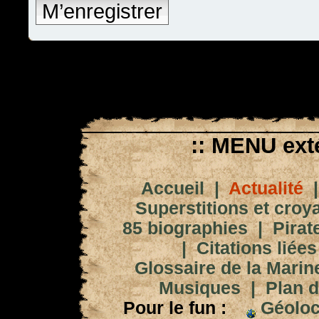
M’enregistrer
:: MENU exté
Accueil
|
Actualité
Superstitions et croy
85 biographies
|
Pirat
|
Citations liées
Glossaire de la Marin
Musiques
|
Plan d
Pour le fun :
Géoloc