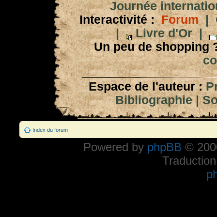
Journée internation
Interactivité :
Forum
|
|
Livre d'Or
|
Un peu de shopping 
co
Espace de l'auteur :
P
Bibliographie
|
So
Index du forum
Powered by
phpBB
© 2000
Traduction
p