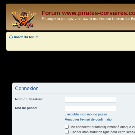
Forum www.pirates-corsaires.c
Echangez et partagez votre savoir maritime sur le forum des 
Index du forum
Connexion
Nom d’utilisateur:
Mot de passe:
J’ai oublié mon mot de passe
Renvoyer l’e-mail de confirmation
Me connecter automatiquement à chaque vis
Cacher mon statut en ligne pour cette sessi