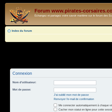
Forum www.pirates-corsaires.c
Echangez et partagez votre savoir maritime sur le forum des 
Index du forum
Connexion
Nom d’utilisateur:
Mot de passe:
J’ai oublié mon mot de passe
Renvoyer l’e-mail de confirmation
Me connecter automatiquement à chaque vis
Cacher mon statut en ligne pour cette sessi