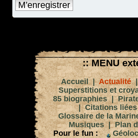
M’enregistrer
:: MENU exté
Accueil
|
Actualité
Superstitions et croy
85 biographies
|
Pirat
|
Citations liées
Glossaire de la Marin
Musiques
|
Plan d
Pour le fun :
Géoloc