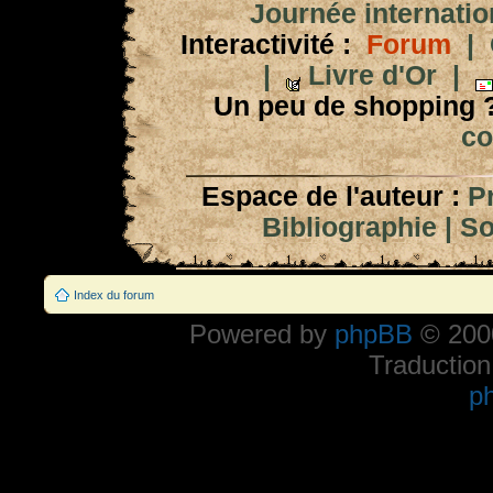
Journée internation
Interactivité :
Forum
|
|
Livre d'Or
|
Un peu de shopping 
co
Espace de l'auteur :
P
Bibliographie
|
So
Index du forum
Powered by
phpBB
© 2000
Traduction
p