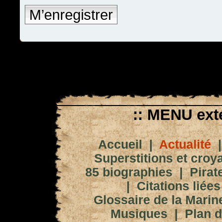
M’enregistrer
:: MENU exté
Accueil
|
Actualité
Superstitions et croy
85 biographies
|
Pirat
|
Citations liées
Glossaire de la Marin
Musiques
|
Plan d