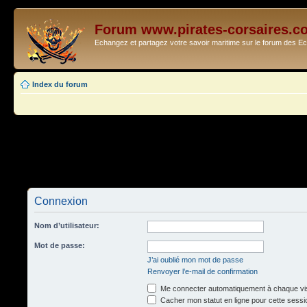
Forum www.pirates-corsaires.c
Echangez et partagez votre savoir maritime sur le forum des 
Index du forum
Connexion
Nom d’utilisateur:
Mot de passe:
J’ai oublié mon mot de passe
Renvoyer l’e-mail de confirmation
Me connecter automatiquement à chaque vis
Cacher mon statut en ligne pour cette sessi