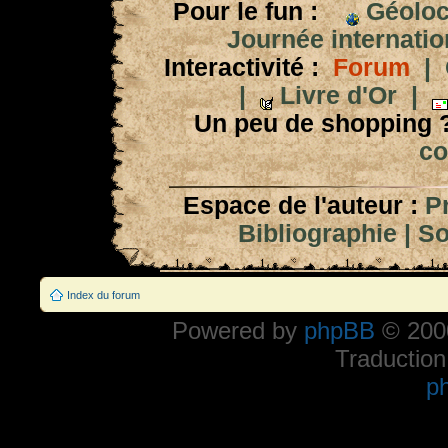
Pour le fun :
Géoloc
Journée internation
Interactivité :
Forum
|
|
Livre d'Or
|
Un peu de shopping 
co
Espace de l'auteur :
P
Bibliographie
|
So
Index du forum
Powered by
phpBB
© 2000
Traduction
p