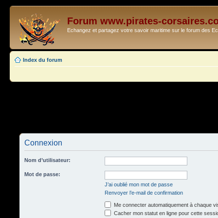
Forum www.pirates-corsaires.c
Echangez et partagez votre savoir maritime sur le forum des 
Index du forum
Connexion
Nom d’utilisateur:
Mot de passe:
J’ai oublié mon mot de passe
Renvoyer l’e-mail de confirmation
Me connecter automatiquement à chaque vis
Cacher mon statut en ligne pour cette sessi