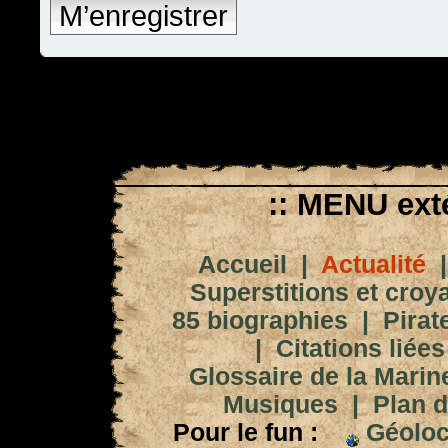
M’enregistrer
:: MENU exté
Accueil
|
Actualité
Superstitions et croy
85 biographies
|
Pirat
|
Citations liées
Glossaire de la Marin
Musiques
|
Plan d
Pour le fun :
Géoloc