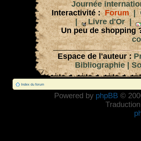
Journée internation
Interactivité :
Forum
|
|
Livre d'Or
|
Un peu de shopping 
co
Espace de l'auteur :
P
Bibliographie
|
So
Index du forum
Powered by
phpBB
© 2000
Traduction
p